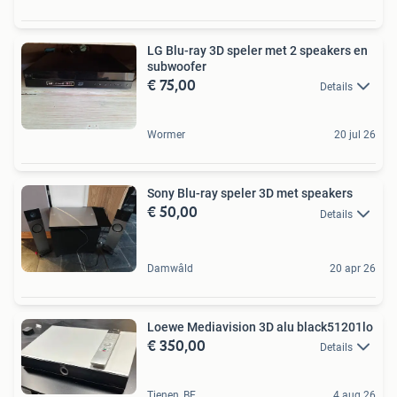
LG Blu-ray 3D speler met 2 speakers en
subwoofer
€ 75,00
Details
Wormer
20 jul 26
Sony Blu-ray speler 3D met speakers
€ 50,00
Details
Damwâld
20 apr 26
Loewe Mediavision 3D alu black51201lo
€ 350,00
Details
Tienen, BE
4 aug 26