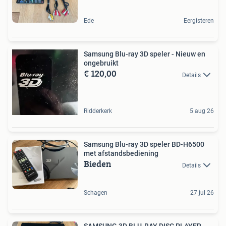
Ede
Eergisteren
Samsung Blu-ray 3D speler - Nieuw en
ongebruikt
€ 120,00
Details
Ridderkerk
5 aug 26
Samsung Blu-ray 3D speler BD-H6500
met afstandsbediening
Bieden
Details
Schagen
27 jul 26
SAMSUNG 3D BLU-RAY DISC PLAYER