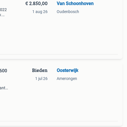
€ 2.850,00
Van Schoonhoven
2022
1 aug 26
Oudenbosch
w.
e
Bieden
Oosterwijk
4600
1 jul 26
Amerongen
antz
l voor
zijdi