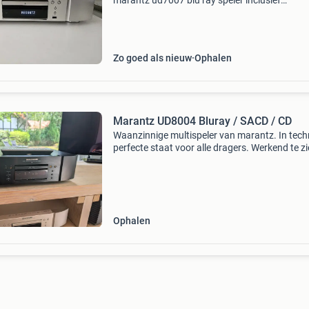
marantz ud7007 blu ray speler inclusief
afstandsbediening. Dit was destijds het topm
uit de serie en speelt zo’n beetje alles af zie
specificaties. Ik
Zo goed als nieuw
Ophalen
Marantz UD8004 Bluray / SACD / CD
Waanzinnige multispeler van marantz. In tech
perfecte staat voor alle dragers. Werkend te zi
Geheel nagekeken in mei. Documentatie aanw
Speler kostte nieuw €2500. Ophalen, verzendi
Ophalen