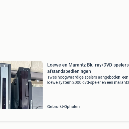
Loewe en Marantz Blu-ray/DVD-spelers
afstandsbedieningen
Twee hoogwaardige spelers aangeboden: een
loewe system 2000 dvd-speler en een marant
bd7003blu-ray disc/dvd-speler. Beide appara
zijn in goede staat en worden geleverd met
bijbehorende afstandsbed
Gebruikt
Ophalen