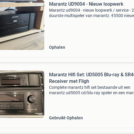
Marantz UD9004 - Nieuw loopwerk
Marantz ud9004 - nieuw loopwerk / service - 
duurste multispeler van marantz. €5500 nieu
Loopwerk is vervangen omdat hij héél af en to
ging haperen. Oude loopwerk krijg je erbij. De
marant
Ophalen
Marantz Hifi Set: UD5005 Blu-ray & SR
Receiver met Fligh
Complete marantz hifi set bestaande uit een
marantz ud5005 cd/blu-ray speler en een mar
sr4600 av surround receiver. Deze set is ideaa
de audiofiel die op zoek is naar kwaliteit en veel
Gebruikt
Ophalen