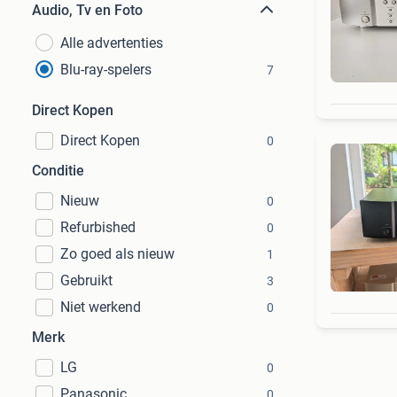
Audio, Tv en Foto
Alle advertenties
Blu-ray-spelers
7
Direct Kopen
Direct Kopen
0
Conditie
Nieuw
0
Refurbished
0
Zo goed als nieuw
1
Gebruikt
3
Niet werkend
0
Merk
LG
0
Panasonic
0