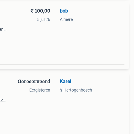
€ 100,00
bob
5 jul 26
Almere
en
oor
Gereserveerd
Karel
Eergisteren
's-Hertogenbosch
tz
 een