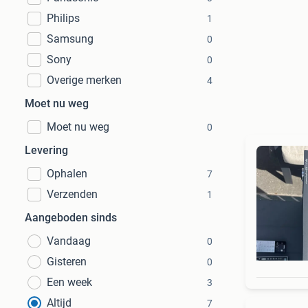
Philips
1
Samsung
0
Sony
0
Overige merken
4
Moet nu weg
Moet nu weg
0
Levering
Ophalen
7
Verzenden
1
Aangeboden sinds
Vandaag
0
Gisteren
0
Een week
3
Altijd
7