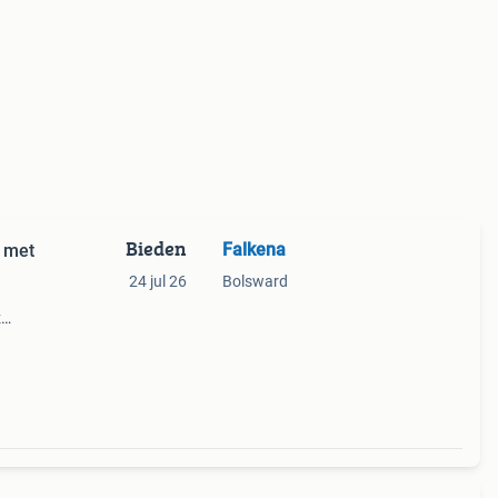
Bieden
Falkena
 met
24 jul 26
Bolsward
z
ten