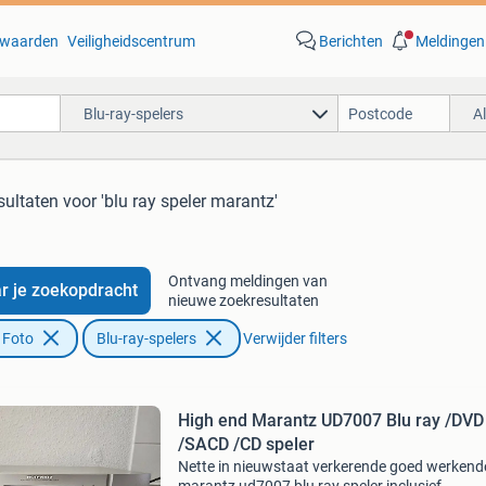
waarden
Veiligheidscentrum
Berichten
Meldingen
Blu-ray-spelers
A
sultaten
voor 'blu ray speler marantz'
Ontvang meldingen van
r je zoekopdracht
nieuwe zoekresultaten
 Foto
Blu-ray-spelers
Verwijder filters
High end Marantz UD7007 Blu ray /DVD
/SACD /CD speler
Nette in nieuwstaat verkerende goed werkend