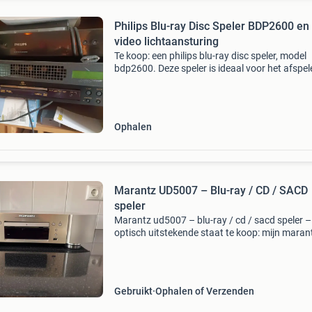
Philips Blu-ray Disc Speler BDP2600 en
video lichtaansturing
Te koop: een philips blu-ray disc speler, model
bdp2600. Deze speler is ideaal voor het afspel
van blu-ray discs en dvd&#39;s. De speler is in
goede staat en werkt naar behoren. Perfect v
een
Ophalen
Marantz UD5007 – Blu-ray / CD / SACD
speler
Marantz ud5007 – blu-ray / cd / sacd speler –
optisch uitstekende staat te koop: mijn maran
ud5007 universele discspeler. Een mooie en
veelzijdige speler voor blu-ray, cd en sacd, met
uitstekend
Gebruikt
Ophalen of Verzenden