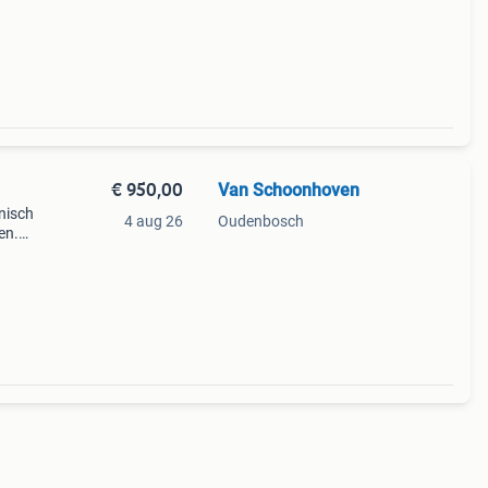
odel
€ 950,00
Van Schoonhoven
nisch
4 aug 26
Oudenbosch
en.
ezig.
ng