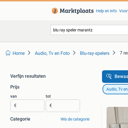
Help en info
Voor
7 re
Home
Audio, Tv en Foto
Blu-ray-spelers
Verfijn resultaten
Bewaa
Prijs
Audio, Tv en
van
tot
€
€
Categorie
Wis de categorie