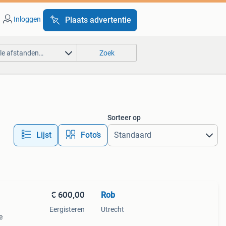
Inloggen
Plaats advertentie
lle afstanden…
Zoek
Sorteer op
Lijst
Foto’s
€ 600,00
Rob
Eergisteren
Utrecht
e