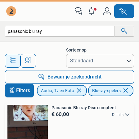
Blu-ray-spelers
Sorteer op
Alle afstanden…
Bewaar je zoekopdracht
Filters
Audio, Tv en Foto
Blu-ray-spelers
Ve
Panasonic Blu ray Disc compteet
€ 60,00
Details