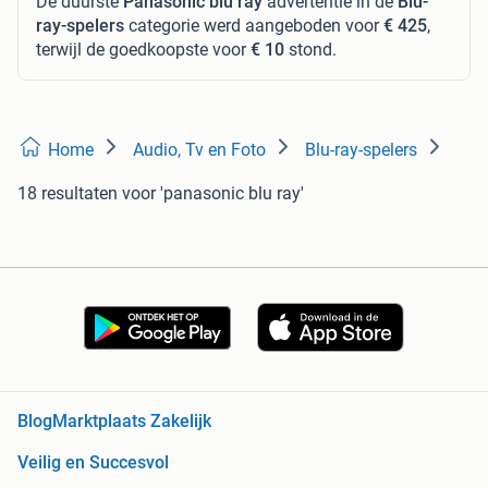
De duurste
Panasonic blu ray
advertentie in de
Blu-
ray-spelers
categorie werd aangeboden voor
€ 425
,
terwijl de goedkoopste voor
€ 10
stond.
Home
Audio, Tv en Foto
Blu-ray-spelers
18 resultaten
voor 'panasonic blu ray'
Blog
Marktplaats Zakelijk
Veilig en Succesvol