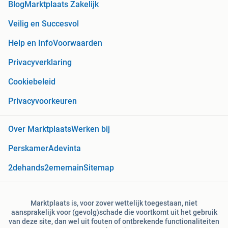
Blog
Marktplaats Zakelijk
Veilig en Succesvol
Help en Info
Voorwaarden
Privacyverklaring
Cookiebeleid
Privacyvoorkeuren
Over Marktplaats
Werken bij
Perskamer
Adevinta
2dehands
2ememain
Sitemap
Marktplaats is, voor zover wettelijk toegestaan, niet
aansprakelijk voor (gevolg)schade die voortkomt uit het gebruik
van deze site, dan wel uit fouten of ontbrekende functionaliteiten