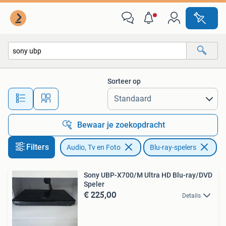
Blu-ray-spelers
Sorteer op
Alle afstanden…
Bewaar je zoekopdracht
Filters
Audio, Tv en Foto
Blu-ray-spelers
Ve
Sony UBP-X700/M Ultra HD Blu-ray/DVD
Speler
€ 225,00
Details