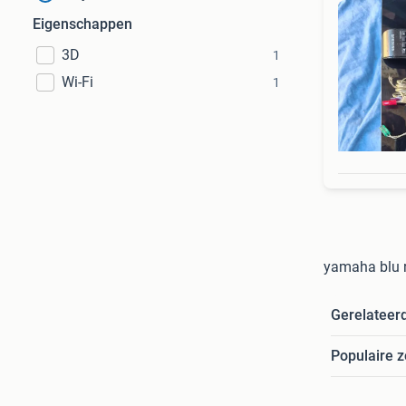
Eigenschappen
3D
1
Wi-Fi
1
yamaha blu r
Gerelateer
Populaire 