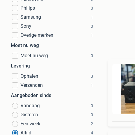
Philips
0
Samsung
1
Sony
0
Overige merken
1
Moet nu weg
Moet nu weg
0
Levering
Ophalen
3
Verzenden
1
Aangeboden sinds
Vandaag
0
Gisteren
0
Een week
2
Altijd
4