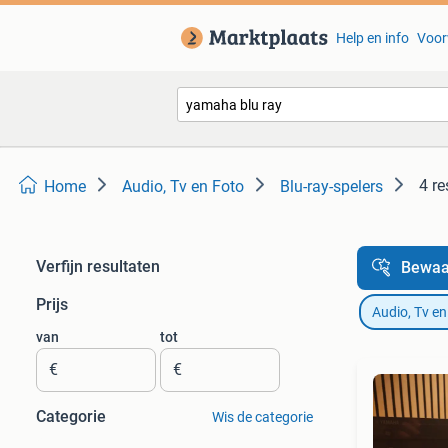
Help en info
Voor
4 re
Home
Audio, Tv en Foto
Blu-ray-spelers
Verfijn resultaten
Bewaa
Prijs
Audio, Tv en
van
tot
€
€
Categorie
Wis de categorie