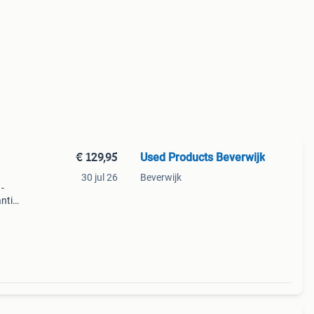
€ 129,95
Used Products Beverwijk
30 jul 26
Beverwijk
 -
ntie
ze