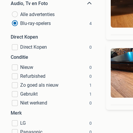
Audio, Tv en Foto
Alle advertenties
Blu-ray-spelers
4
Direct Kopen
Direct Kopen
0
Conditie
Nieuw
0
Refurbished
0
Zo goed als nieuw
1
Gebruikt
1
Niet werkend
0
Merk
LG
0
Panasonic
0