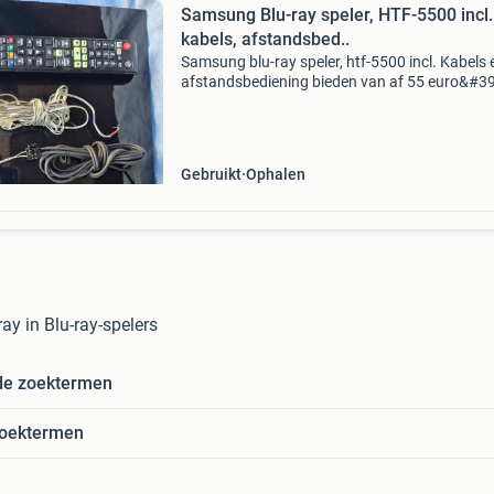
Samsung Blu-ray speler, HTF-5500 incl.
kabels, afstandsbed..
Samsung blu-ray speler, htf-5500 incl. Kabels 
afstandsbediening bieden van af 55 euro&#39
Voor veel meer stereo-installaties, cd-spelers,
spelers, mini-disc spelers, receivers/versterker
Gebruikt
Ophalen
ay in Blu-ray-spelers
de zoektermen
zoektermen