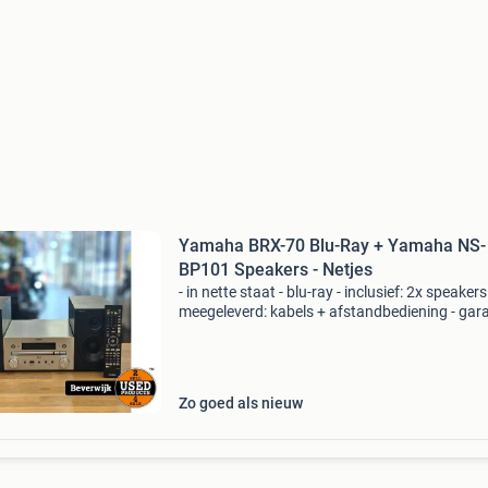
Yamaha BRX-70 Blu-Ray + Yamaha NS-
BP101 Speakers - Netjes
- in nette staat - blu-ray - inclusief: 2x speakers
meegeleverd: kabels + afstandbediening - gara
1 maand direct bestellen? Klik op de link in de
advertentie en bestel het product, veilig, bet
Zo goed als nieuw