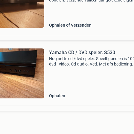
ophalen. Verzenden alleen aangetekend eigen
risico. Ik doe niet aan opp, wees welkom. Ik h
goede deal gekregen en hoef er echt niet de
hoofdprijs of
Ophalen of Verzenden
Yamaha CD / DVD speler. S530
Nog nette cd /dvd speler. Speelt goed en is 1
dvd - video. Cd-audio. Vcd. Met afs bediening.
Ophalen