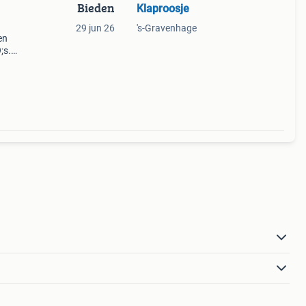
Bieden
Klaproosje
29 jun 26
's-Gravenhage
en
;s.
 dvd