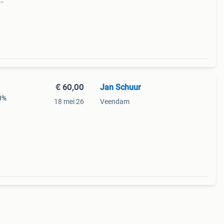
eb een
€ 60,00
Jan Schuur
00%
18 mei 26
Veendam