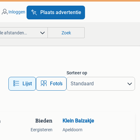
Inloggen
Plaats advertentie
lle afstanden…
Zoek
Sorteer op
Lijst
Foto’s
Bieden
Klein Balzakje
n
Eergisteren
Apeldoorn