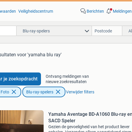
waarden
Veiligheidscentrum
Berichten
Meldingen
Blu-ray-spelers
A
sultaten
voor 'yamaha blu ray'
Ontvang meldingen van
r je zoekopdracht
nieuwe zoekresultaten
 Foto
Blu-ray-spelers
Verwijder filters
Yamaha Aventage BD-A1060 Blu-ray e
SACD Speler
Gezien de gevoeligheid van het product liever