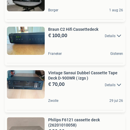
Borger
1 aug 26
Braun C2 Hifi Cassettedeck
€ 100,00
Details
Franeker
Gisteren
Vintage Sansui Dubbel Cassette Tape
Deck D-900WR ( izgs )
€ 70,00
Details
Zwolle
29 jul 26
Philips F6121 cassette deck
(26201010058)