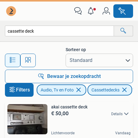
Cassettedecks
Sorteer op
Alle afstanden…
Bewaar je zoekopdracht
Filters
Audio, Tv en Foto
Cassettedecks
Ver
akai cassette deck
€ 50,00
Details
Lichtenvoorde
Vandaag