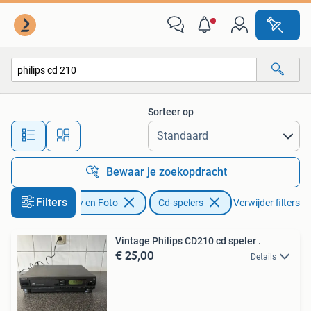
Cd-spelers
Sorteer op
Alle afstanden…
Bewaar je zoekopdracht
Filters
Audio, Tv en Foto
Cd-spelers
Verwijder filters
Vintage Philips CD210 cd speler .
€ 25,00
Details