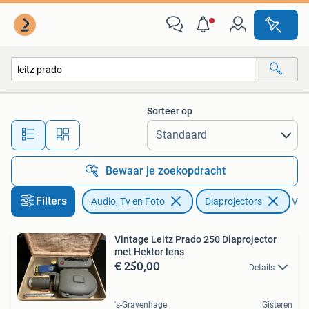
Diaprojectors
Sorteer op
Alle afstanden…
Bewaar je zoekopdracht
Filters
Audio, Tv en Foto
Diaprojectors
Verw
Vintage Leitz Prado 250 Diaprojector
met Hektor lens
€ 250,00
Details
's-Gravenhage
Gisteren