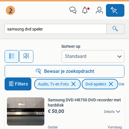
Dvd-spelers
Sorteer op
Alle afstanden…
Bewaar je zoekopdracht
Filters
Audio, Tv en Foto
Dvd-spelers
Verwij
Samsung DVD-HR750 DVD-recorder met
harddisk
€ 50,00
Details
Galder
Vandaag