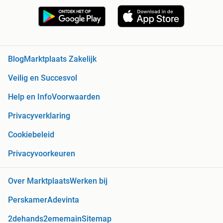
Blog
Marktplaats Zakelijk
Veilig en Succesvol
Help en Info
Voorwaarden
Privacyverklaring
Cookiebeleid
Privacyvoorkeuren
Over Marktplaats
Werken bij
Perskamer
Adevinta
2dehands
2ememain
Sitemap