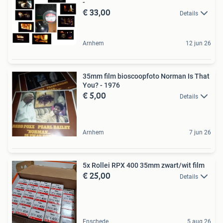
-
€ 33,00
Details
Arnhem
12 jun 26
35mm film bioscoopfoto Norman Is That
You? - 1976
€ 5,00
Details
Arnhem
7 jun 26
5x Rollei RPX 400 35mm zwart/wit film
€ 25,00
Details
Enschede
5 aug 26