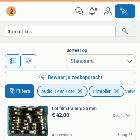
Filmrollen
Sorteer op
Alle afstanden…
Bewaar je zoekopdracht
Filters
Audio, Tv en Foto
Filmrollen
Verwijde
Lot film trailers 35 mm
€ 42,00
Details
Amsterdam
6 aug 26