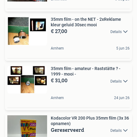
35mm film - on the NET - 2xReklame
kleur geluid 30sec mooi
€ 27,00
Details
Arnhem
5 jun 26
35mm film - amateur - Raststätte ? -
1999 - mooi -
€ 31,00
Details
Arnhem
24 jun 26
Kodacolor VR 200 Plus 35mm film (3x 36
opnamen)
Gereserveerd
Details