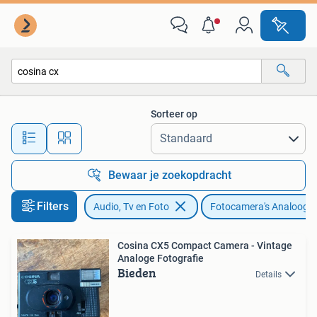
Fotocamera's Analoog
Sorteer op
Alle afstanden…
Bewaar je zoekopdracht
Filters
Audio, Tv en Foto
Fotocamera's Analoog
Cosina CX5 Compact Camera - Vintage
Analoge Fotografie
Bieden
Details