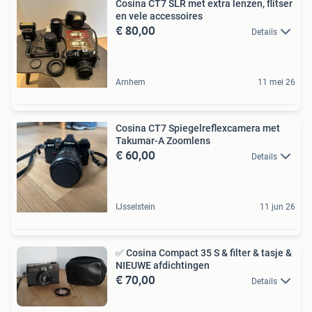
Cosina CT7 SLR met extra lenzen, flitser
en vele accessoires
€ 80,00
Details
Arnhem
11 mei 26
Cosina CT7 Spiegelreflexcamera met
Takumar-A Zoomlens
€ 60,00
Details
IJsselstein
11 jun 26
✅ Cosina Compact 35 S & filter & tasje &
NIEUWE afdichtingen
€ 70,00
Details