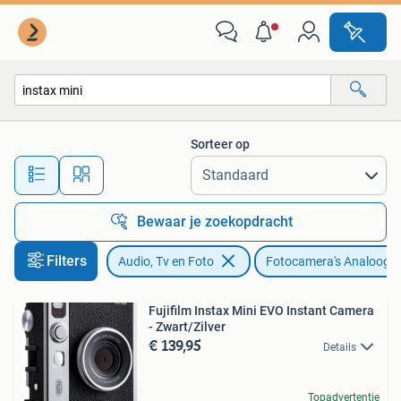
Fotocamera's Analoog
Sorteer op
Alle afstanden…
Bewaar je zoekopdracht
Filters
Audio, Tv en Foto
Fotocamera's Analoog
Fujifilm Instax Mini EVO Instant Camera
- Zwart/Zilver
€ 139,95
Details
Topadvertentie