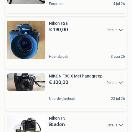
Enschede
4 jul 26
Nikon F2a
€ 190,00
Details
Hoensbroek
3 aug 26
NIKON F90 X Met handgreep.
€ 100,00
Details
Noordwijkerhout
23 jul 26
Nikon F5
Bieden
Details