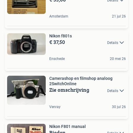
Details
Amsterdam
21 jul 26
Nikon f801s
€ 37,50
Details
Enschede
20 mei 26
Camerashop en filmshop analoog
2SwitchOnline
Zie omschrijving
Details
Venray
30 jul 26
Nikon F801 manual
Bieden