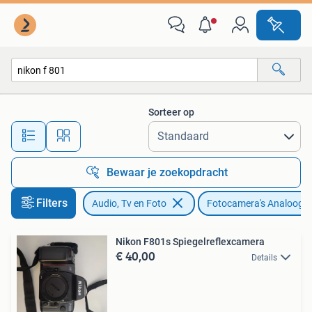
Fotocamera's Analoog
Sorteer op
Alle afstanden…
Bewaar je zoekopdracht
Filters
Audio, Tv en Foto
Fotocamera's Analoog
Nikon F801s Spiegelreflexcamera
€ 40,00
Details