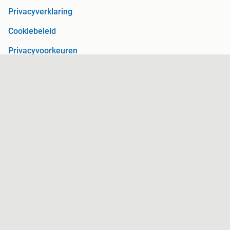
Privacyverklaring
Cookiebeleid
Privacyvoorkeuren
Over Marktplaats
Werken bij
Perskamer
Adevinta
2dehands
2ememain
Sitemap
Marktplaats is, voor zover wettelijk toegestaan, niet
aansprakelijk voor (gevolg)schade die voortkomt uit het gebruik
van deze site, dan wel uit fouten of ontbrekende functionaliteiten
op deze site.
Copyright © 2026 Marktplaats B.V. Alle rechten voorbehouden.
een
onderneming