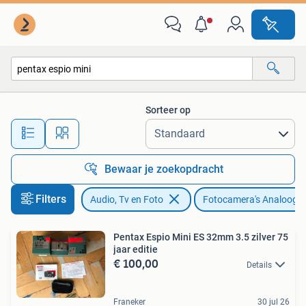
Fotocamera's Analoog
Sorteer op
Alle afstanden…
Bewaar je zoekopdracht
Filters
Audio, Tv en Foto
Fotocamera's Analoog
Pentax Espio Mini ES 32mm 3.5 zilver 75
jaar editie
€ 100,00
Details
Franeker
30 jul 26