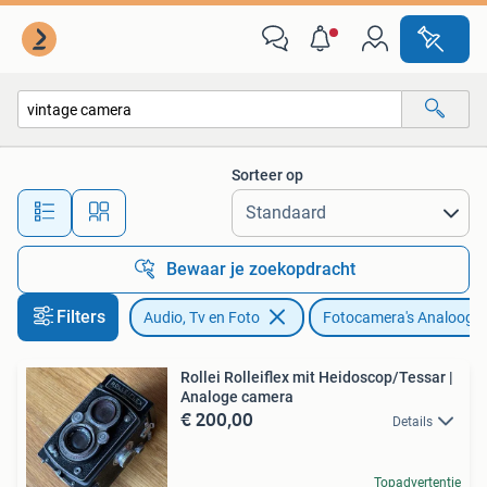
Fotocamera's Analoog
Sorteer op
Alle afstanden…
Bewaar je zoekopdracht
Filters
Audio, Tv en Foto
Fotocamera's Analoog
Rollei Rolleiflex mit Heidoscop/Tessar |
Analoge camera
€ 200,00
Details
Topadvertentie