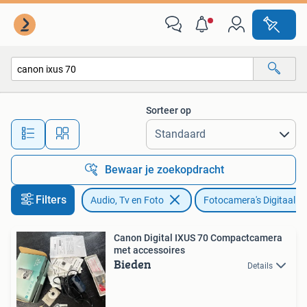
Fotocamera's Digitaal
Sorteer op
Alle afstanden…
Bewaar je zoekopdracht
Filters
Audio, Tv en Foto
Fotocamera's Digitaal
Canon Digital IXUS 70 Compactcamera
met accessoires
Bieden
Details