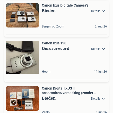
Canon Ixus Digitale Camera's
Bieden
Details
Bergen op Zoom
2 aug 26
Canon ixus 190
Gereserveerd
Details
Hoorn
11 jun 26
Canon Digital IXUS II
accessoires/verpakking (zonder
Bieden
camera)
Details
Venlo
1 jun 26