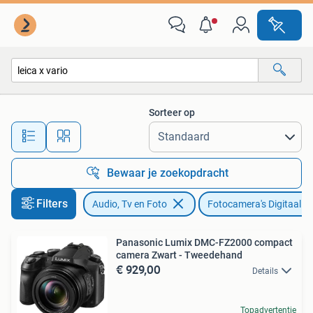
Fotocamera's Digitaal
Sorteer op
Alle afstanden…
Bewaar je zoekopdracht
Filters
Audio, Tv en Foto
Fotocamera's Digitaal
Panasonic Lumix DMC-FZ2000 compact
camera Zwart - Tweedehand
€ 929,00
Details
Topadvertentie