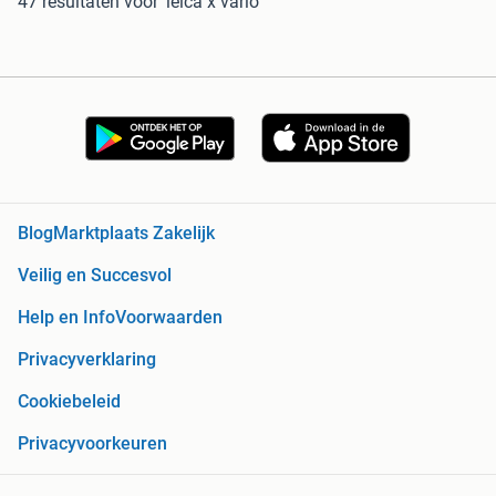
47 resultaten
voor 'leica x vario'
Blog
Marktplaats Zakelijk
Veilig en Succesvol
Help en Info
Voorwaarden
Privacyverklaring
Cookiebeleid
Privacyvoorkeuren