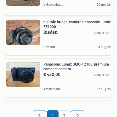
's-Gravenhage
29 mei 26
digitale bridge-camera Panasonic Lumix
FZ1000
Bieden
Details
Urmond
3 aug 26
Panasonic Lumix DMC-TZ100, premium
compact camera.
€ 450,00
Details
Amsterdam
2 aug 26
1
2