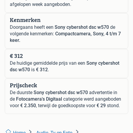
afgelopen week aangeboden.
Kenmerken
Doorgaans heeft een
Sony cybershot dsc w570
de
volgende kenmerken:
Compactcamera, Sony, 4 t/m 7
keer.
€ 312
De huidige gemiddelde prijs van een
Sony cybershot
dsc w570
is
€ 312
.
Prijscheck
De duurste
Sony cybershot dsc w570
advertentie in
de
Fotocamera's Digitaal
categorie werd aangeboden
voor
€ 2.350
, terwijl de goedkoopste voor
€ 29
stond.
Home
Audio, Tv en Foto