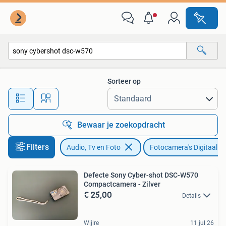
Fotocamera's Digitaal
Sorteer op
Alle afstanden…
Bewaar je zoekopdracht
Filters
Audio, Tv en Foto
Fotocamera's Digitaal
Defecte Sony Cyber-shot DSC-W570
Compactcamera - Zilver
€ 25,00
Details
Wijlre
11 jul 26