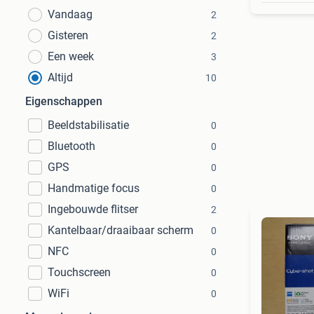
Vandaag
2
Gisteren
2
Een week
3
Altijd
10
Eigenschappen
Beeldstabilisatie
0
Bluetooth
0
GPS
0
Handmatige focus
0
Ingebouwde flitser
2
Kantelbaar/draaibaar scherm
0
NFC
0
Touchscreen
0
WiFi
0