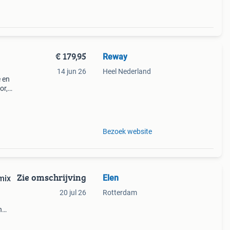
€ 179,95
Reway
14 jun 26
Heel Nederland
 en
or,
de
Bezoek website
Zie omschrijving
Elen
mix
20 jul 26
Rotterdam
n
sd-
10 m