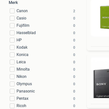
Merk
Canon
2
Casio
0
Fujifilm
0
Hasselblad
0
HP
0
Kodak
0
Konica
0
Leica
0
Minolta
0
Nikon
0
Olympus
0
Panasonic
0
Pentax
0
Ricoh
0