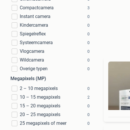
Compactcamera
3
Instant camera
0
Kindercamera
0
Spiegelreflex
0
Systeemcamera
0
Vlogcamera
0
Wildcamera
0
Overige typen
0
Megapixels (MP)
2 – 10 megapixels
0
10 – 15 megapixels
2
15 – 20 megapixels
0
20 – 25 megapixels
0
25 megapixels of meer
0