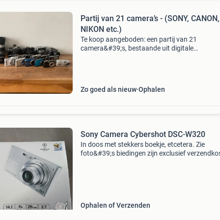
Partij van 21 camera’s - (SONY, CANON,
NIKON etc.)
Te koop aangeboden: een partij van 21
camera&#39;s, bestaande uit digitale
compactcamera&#39;s, bridgecamera&#39;s
spiegelreflexcamera&#39;s en analoge
camera&#39;s van sony, cano
Zo goed als nieuw
Ophalen
Sony Camera Cybershot DSC-W320
In doos met stekkers boekje, etcetera. Zie
foto&#39;s biedingen zijn exclusief verzendko
afhalen is ook mogelijk
Ophalen of Verzenden