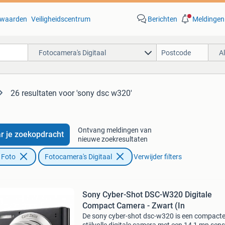
waarden
Veiligheidscentrum
Berichten
Meldingen
Fotocamera's Digitaal
A
26 resultaten
voor 'sony dsc w320'
Ontvang meldingen van
r je zoekopdracht
nieuwe zoekresultaten
 Foto
Fotocamera's Digitaal
Verwijder filters
Sony Cyber-Shot DSC-W320 Digitale
Compact Camera - Zwart (In
De sony cyber-shot dsc-w320 is een compacte