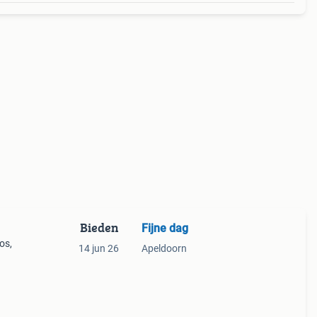
Bieden
Fijne dag
os,
14 jun 26
Apeldoorn