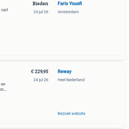
Bieden
Faris Yousfi
 carl
24 jul 26
Amsterdam
€ 229,95
Reway
24 jul 26
Heel Nederland
 en
or,
de
Bezoek website