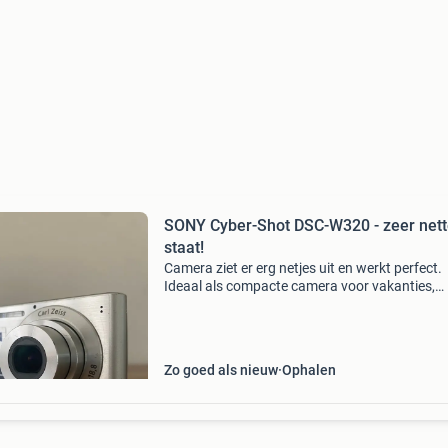
SONY Cyber-Shot DSC-W320 - zeer net
staat!
Camera ziet er erg netjes uit en werkt perfect.
Ideaal als compacte camera voor vakanties,
hobbyfotografie of als eerste camera voor ie
die wil beginnen met fotografie. Compleet inclu
sony ds
Zo goed als nieuw
Ophalen