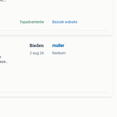
or,
de
Topadvertentie
Bezoek website
Bieden
muller
2 aug 26
Renkum
e
Deze
ische
r