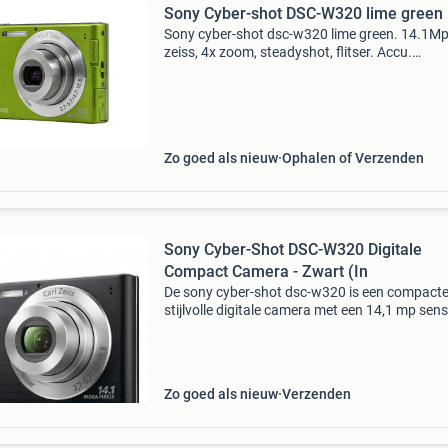
Sony Cyber-shot DSC-W320 lime green
Sony cyber-shot dsc-w320 lime green. 14.1Mp
zeiss, 4x zoom, steadyshot, flitser. Accu.
Uitstekend. Ophalen/verzenden.
Zo goed als nieuw
Ophalen of Verzenden
Sony Cyber-Shot DSC-W320 Digitale
Compact Camera - Zwart (In
De sony cyber-shot dsc-w320 is een compacte
stijlvolle digitale camera met een 14,1 mp sens
ontworpen voor het maken van scherpe en
gedetailleerde foto's. De 4x optische zoom en 
26mm groo
Zo goed als nieuw
Verzenden