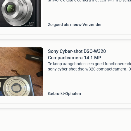
stijlvolle digitale camera met een 14,1 mp sens
ontworpen voor het maken van scherpe en
gedetailleerde foto's. De 4x optische zoom en 
26mm groo
Zo goed als nieuw
Verzenden
Sony Cyber-shot DSC-W320
Compactcamera 14.1 MP
Te koop aangeboden: een goed functionerend
sony cyber-shot dsc-w320 compactcamera. 
camera beschikt over 14.1 Megapixels, 4x opt
zoom en een 26mm groothoeklens. Ideaal voo
dagelijks gebruik
Gebruikt
Ophalen