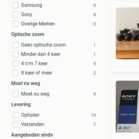
Samsung
0
Sony
8
Overige Merken
0
Optische zoom
Geen optische zoom
1
Minder dan 4 keer
1
4 t/m 7 keer
5
8 keer of meer
2
Moet nu weg
Moet nu weg
0
Levering
Ophalen
10
Verzenden
7
Aangeboden sinds