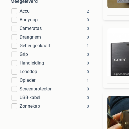
Meegeleverd
Accu
2
Bodydop
0
Cameratas
0
Draagriem
0
Geheugenkaart
1
Grip
0
Handleiding
0
Lensdop
0
Oplader
1
Screenprotector
0
USB-kabel
0
Zonnekap
0