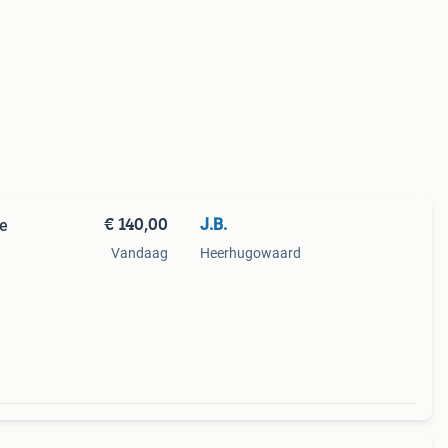
€ 140,00
J.B.
te
Vandaag
Heerhugowaard
mand
sief: