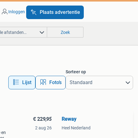
Inloggen
Plaats advertentie
lle afstanden…
Zoek
Sorteer op
Lijst
Foto’s
€ 229,95
Reway
2 aug 26
Heel Nederland
 en