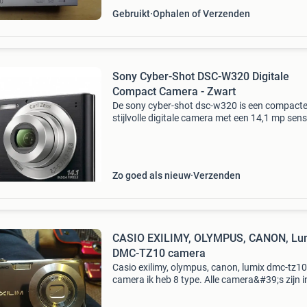
Gebruikt
Ophalen of Verzenden
Sony Cyber-Shot DSC-W320 Digitale
Compact Camera - Zwart
De sony cyber-shot dsc-w320 is een compacte
stijlvolle digitale camera met een 14,1 mp sens
ontworpen voor het maken van scherpe en
gedetailleerde foto's. De 4x optische zoom en 
26mm groo
Zo goed als nieuw
Verzenden
CASIO EXILIMY, OLYMPUS, CANON, Lu
DMC-TZ10 camera
Casio exilimy, olympus, canon, lumix dmc-tz10
camera ik heb 8 type. Alle camera&#39;s zijn i
werkende staat inclusief lader, accu en tas en 
kaart 1. Casio exilim zoom ex-z1, zilver kleur, 