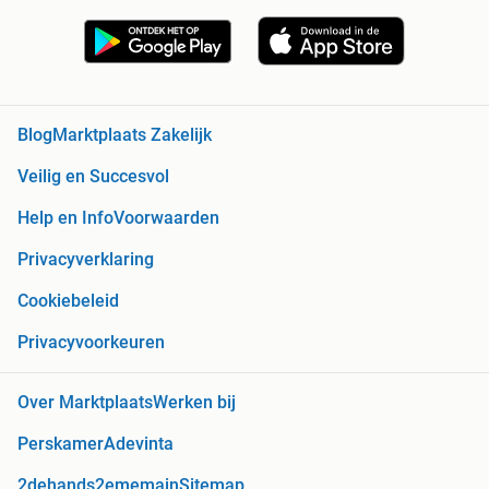
Blog
Marktplaats Zakelijk
Veilig en Succesvol
Help en Info
Voorwaarden
Privacyverklaring
Cookiebeleid
Privacyvoorkeuren
Over Marktplaats
Werken bij
Perskamer
Adevinta
2dehands
2ememain
Sitemap