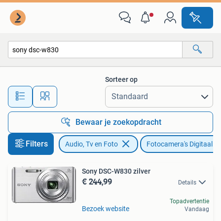
Fotocamera's Digitaal
Sorteer op
Alle afstanden…
Bewaar je zoekopdracht
Filters
Audio, Tv en Foto
Fotocamera's Digitaal
Sony DSC-W830 zilver
€ 244,99
Details
Topadvertentie
Bezoek website
Vandaag