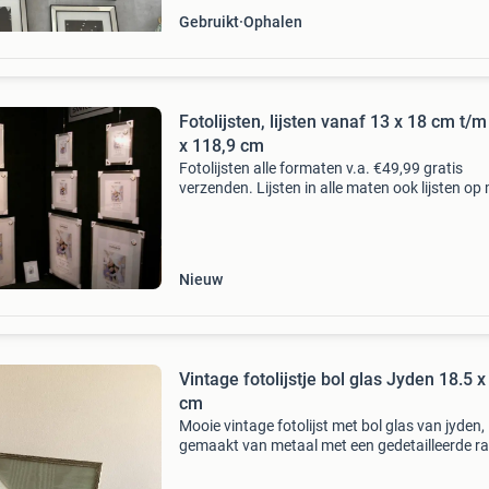
Gebruikt
Ophalen
Fotolijsten, lijsten vanaf 13 x 18 cm t/m 84,1
x 118,9 cm
Fotolijsten alle formaten v.a. €49,99 gratis
verzenden. Lijsten in alle maten ook lijsten op
leverbaar! Nu ook ophangsystemen en
inlijstenmaterialen. Bespaar op de winkelprijz
bezoek onze
Nieuw
Vintage fotolijstje bol glas Jyden 18.5 x
cm
Mooie vintage fotolijst met bol glas van jyden,
gemaakt van metaal met een gedetailleerde r
De lijst kan zowel staand als hangend gebruik
worden. Afm: 18.5 X 24 cm