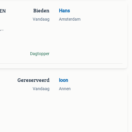
Bieden
Hans
Vandaag
Amsterdam
,
m x
0cm,
Dagtopper
Gereserveerd
loon
Vandaag
Annen