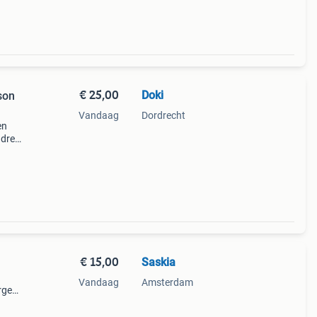
€ 25,00
Doki
ison
Vandaag
Dordrecht
en
adres
€ 15,00
Saskia
Vandaag
Amsterdam
rgen,
e