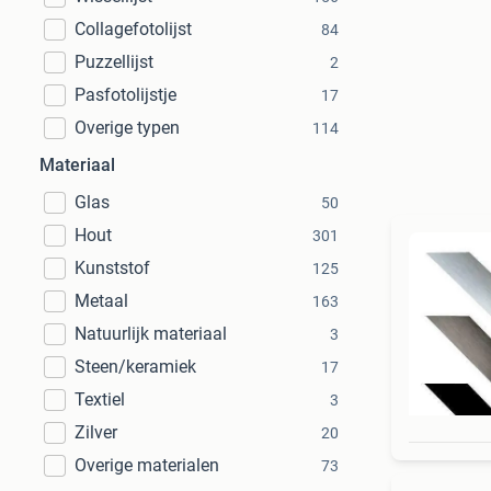
Collagefotolijst
84
Puzzellijst
2
Pasfotolijstje
17
Overige typen
114
Materiaal
Glas
50
Hout
301
Kunststof
125
Metaal
163
Natuurlijk materiaal
3
Steen/keramiek
17
Textiel
3
Zilver
20
Overige materialen
73