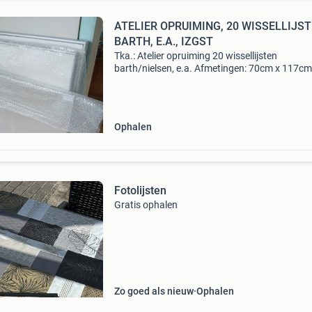
ATELIER OPRUIMING, 20 WISSELLIJSTEN
BARTH, E.A., IZGST
Tka.: Atelier opruiming 20 wissellijsten
barth/nielsen, e.a. Afmetingen: 70cm x 117cm
barth, plexiglas 60cm x 112cm. Plexiglas 70c
100cm 2x messing, aluminium, glas 60cm x 9
nielsen, glas 70cm
Ophalen
Fotolijsten
Gratis ophalen
Zo goed als nieuw
Ophalen