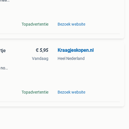
 maat
en
Topadvertentie
Bezoek website
€ 5,95
Kraagjeskopen.nl
tje
Vandaag
Heel Nederland
r nog
e
Topadvertentie
Bezoek website