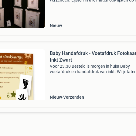
verzenden. Lijsten in alle maten ook lijsten op
leverbaar! Nu ook ophangsystemen en
inlijstenmaterialen. Bespaar op de winkelprijz
bezoek onze
Nieuw
Baby Handafdruk - Voetafdruk Fotokaar
Inkt Zwart
Voor 23.30 Besteld is morgen in huis! Baby
voetafdruk en handafdruk van inkt. Wil je late
eens zien hoe klein de handjes en voetjes van j
kindje waren? Je kan ze vastleggen met een
inktafdruk do
Nieuw
Verzenden