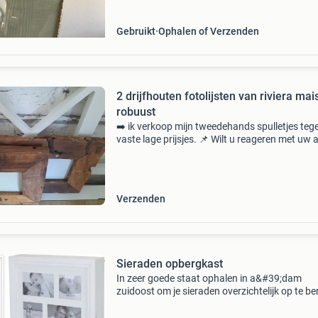
Gebruikt
Ophalen of Verzenden
2 drijfhouten fotolijsten van riviera ma
robuust
➡️ ik verkoop mijn tweedehands spulletjes teg
vaste lage prijsjes. 📌 Wilt u reageren met uw 
als u interesse heeft? Dit omdat ik niet met
betaalverzoekjes, tikkies etc. Werk. ⬅️ 📦
Verzending
Verzenden
Sieraden opbergkast
In zeer goede staat ophalen in a&#39;dam
zuidoost om je sieraden overzichtelijk op te be
deze houten juwelenkist. Aparte vakken voor j
armbanden, kettingen en oorbellen. Aan de