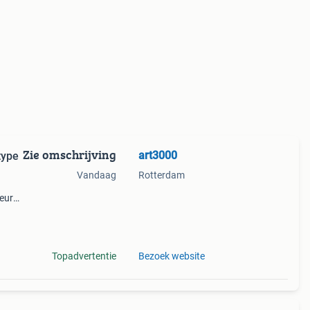
Zie omschrijving
art3000
type
Vandaag
Rotterdam
eur
 op.
aar!
Topadvertentie
Bezoek website