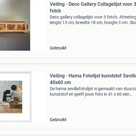
Veiling - Deco Gallery Collagelijst voor 
foto’s
Deco gallery collagelijst voor 3 foto’s. Afmetin
lengte 13 cm, breedte 18 cm, hoogte 3 cm. Slu
dit kavel sluit op 09-08-2026 vanaf 21:09 uur.
Verzenden dit kavel wordt verzonden. De
verzendko
Gebruikt
Veiling - Hama Fotolijst kunststof Sevill
40x60 cm
De hama sevillafotolijst is gemaakt van duur
kunststof en geeft jouw foto in 41 x 60 een
moderne en lichte uitstraling. De wit tint past
moeiteloos in elk interieur en laat jouw
herinneringen held
Gebruikt