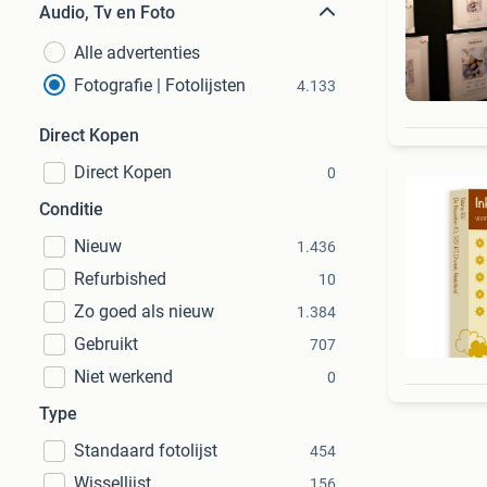
Audio, Tv en Foto
Alle advertenties
Fotografie | Fotolijsten
4.133
Direct Kopen
Direct Kopen
0
Conditie
Nieuw
1.436
Refurbished
10
Zo goed als nieuw
1.384
Gebruikt
707
Niet werkend
0
Type
Standaard fotolijst
454
Wissellijst
156