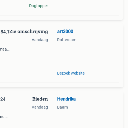
Dagtopper
Zie omschrijving
art3000
Vandaag
Rotterdam
 maat
en
Bezoek website
Bieden
Hendrika
 24
Vandaag
Baarn
and.
t