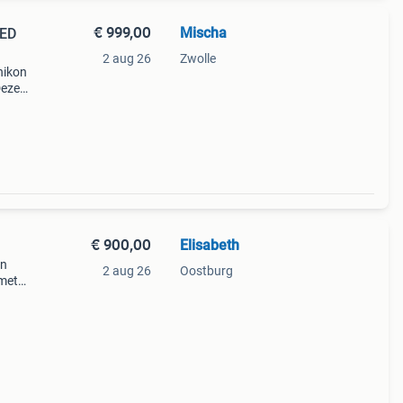
€ 999,00
Mischa
 ED
2 aug 26
Zwolle
nikon
Deze
€ 900,00
Elisabeth
en
2 aug 26
Oostburg
 met