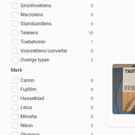
Groothoeklens
0
Macrolens
0
Standaardlens
0
Telelens
10
Toebehoren
1
Voorzetlens/converter
0
Overige typen
2
Merk
Canon
0
Fujifilm
0
Hasselblad
0
Leica
0
Minolta
0
Nikon
5
Olympus
0