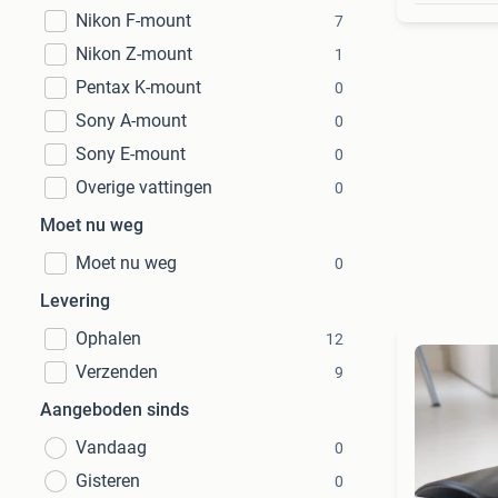
Nikon F-mount
7
Nikon Z-mount
1
Pentax K-mount
0
Sony A-mount
0
Sony E-mount
0
Overige vattingen
0
Moet nu weg
Moet nu weg
0
Levering
Ophalen
12
Verzenden
9
Aangeboden sinds
Vandaag
0
Gisteren
0