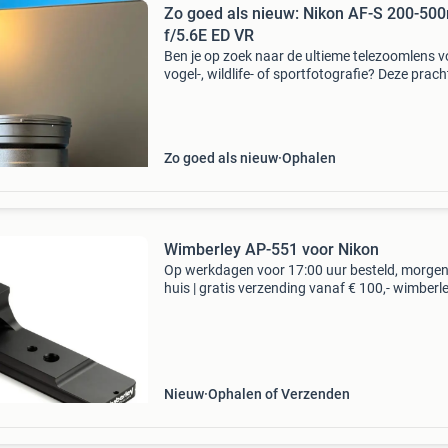
Zo goed als nieuw: Nikon AF-S 200-5
f/5.6E ED VR
Ben je op zoek naar de ultieme telezoomlens v
vogel-, wildlife- of sportfotografie? Deze prach
nikon 200-500mm f/5.6E ed vr verkeert in abs
nieuwstaat en is klaar voor een nieuwe eigena
Zo goed als nieuw
Ophalen
Wimberley AP-551 voor Nikon
Op werkdagen voor 17:00 uur besteld, morgen
huis | gratis verzending vanaf € 100,- wimberl
551 voor nikon type: overige typen bieden is ni
mogelijk. Je kan onze producten via de webs
Nieuw
Ophalen of Verzenden