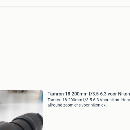
Tamron 18-200mm f/3.5-6.3 voor Nikon
Tamron 18-200mm f/3.5-6.3 Voor nikon. Han
allround zoomlens voor nikon dx
spiegelreflexcamera’s, zoals de nikon d500, d
d5000- en d7000-serie. Ideaal als reis- of
vakantielens, omdat je met