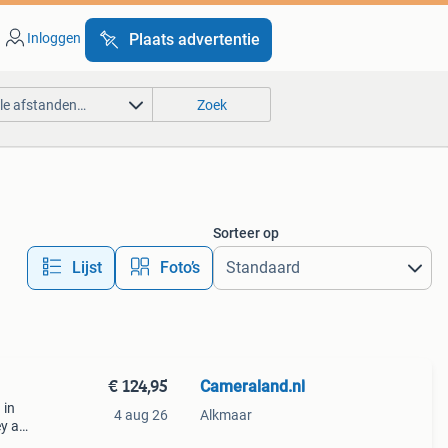
Inloggen
Plaats advertentie
lle afstanden…
Zoek
Sorteer op
Lijst
Foto’s
€ 124,95
Cameraland.nl
 in
4 aug 26
Alkmaar
ey ap-
et