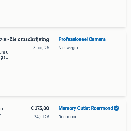
Zie omschrijving
Professioneel Camera
200-
3 aug 26
Nieuwegein
kunt u
g te
8 71
€ 175,00
Memory Outlet Roermond
on
er
24 jul 26
Roermond
voor
2.8