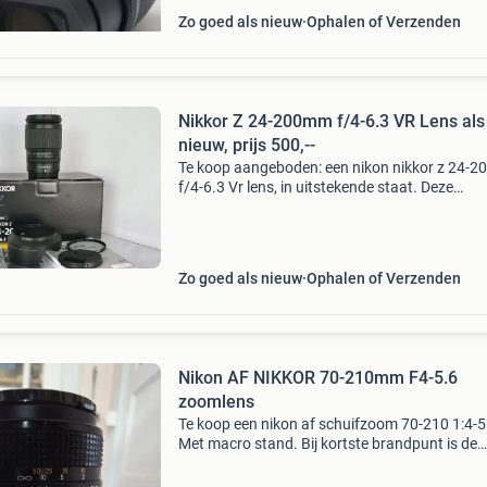
Zo goed als nieuw
Ophalen of Verzenden
Nikkor Z 24-200mm f/4-6.3 VR Lens als
nieuw, prijs 500,--
Te koop aangeboden: een nikon nikkor z 24-
f/4-6.3 Vr lens, in uitstekende staat. Deze
veelzijdige zoomlens is ideaal voor diverse
fotografische situaties, van landschappen tot
portretten en reis
Zo goed als nieuw
Ophalen of Verzenden
Nikon AF NIKKOR 70-210mm F4-5.6
zoomlens
Te koop een nikon af schuifzoom 70-210 1:4-5
Met macro stand. Bij kortste brandpunt is de
grootse opening f4 bij het langste brandpunt i
f5.6 Het is een non-cpu lens die alleen werkt o