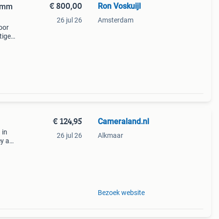
€ 800,00
Ron Voskuijl
00mm
26 jul 26
Amsterdam
oor
tige
olute
ar!
€ 124,95
Cameraland.nl
 in
26 jul 26
Alkmaar
ey ap-
et
hop
Bezoek website