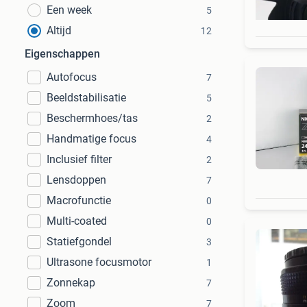
Een week
5
Altijd
12
Eigenschappen
Autofocus
7
Beeldstabilisatie
5
Beschermhoes/tas
2
Handmatige focus
4
Inclusief filter
2
Lensdoppen
7
Macrofunctie
0
Multi-coated
0
Statiefgondel
3
Ultrasone focusmotor
1
Zonnekap
7
Zoom
7