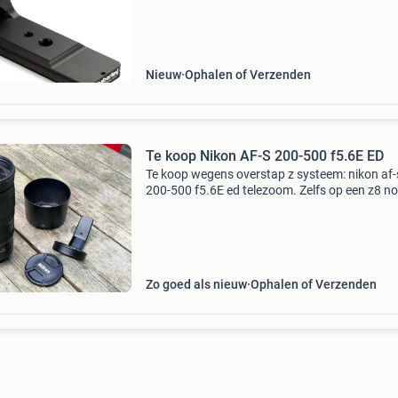
mogelijk. Je kan onze producten via de webs
Nieuw
Ophalen of Verzenden
Te koop Nikon AF-S 200-500 f5.6E ED
Te koop wegens overstap z systeem: nikon af-
200-500 f5.6E ed telezoom. Zelfs op een z8 n
zeer scherpe telezoom voor wildlife en
sportfotografie. Compleet met originele én is
lensvoet, de laats
Zo goed als nieuw
Ophalen of Verzenden