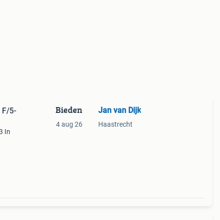
Bieden
Jan van Dijk
 F/5-
4 aug 26
Haastrecht
3 In
ekap
€ &eu