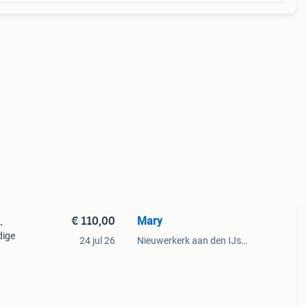
€ 110,00
Mary
.
dige
24 jul 26
Nieuwerkerk aan den IJssel
3000-,