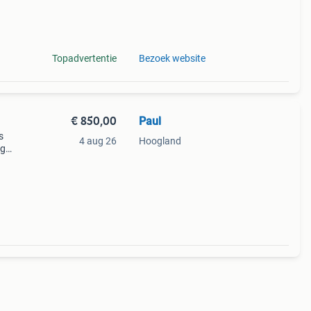
hop
Topadvertentie
Bezoek website
€ 850,00
Paul
s
4 aug 26
Hoogland
og
hoot