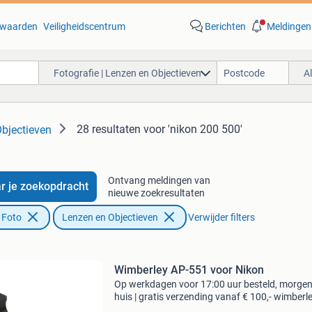
waarden
Veiligheidscentrum
Berichten
Meldingen
Fotografie | Lenzen en Objectieven
A
28 resultaten
voor 'nikon 200 500'
Objectieven
Ontvang meldingen van
r je zoekopdracht
nieuwe zoekresultaten
 Foto
Lenzen en Objectieven
Verwijder filters
Wimberley AP-551 voor Nikon
Op werkdagen voor 17:00 uur besteld, morgen
huis | gratis verzending vanaf € 100,- wimberl
551 voor nikon type: overige typen bieden is ni