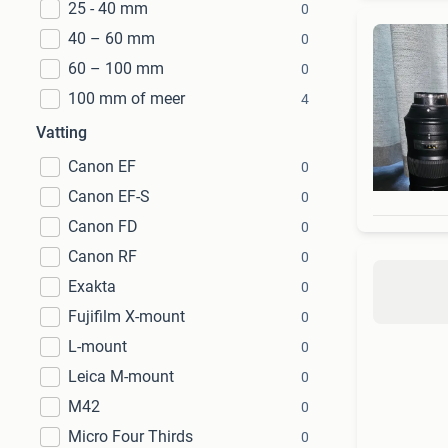
25 - 40 mm
0
40 – 60 mm
0
60 – 100 mm
0
100 mm of meer
4
Vatting
Canon EF
0
Canon EF-S
0
Canon FD
0
Canon RF
0
Exakta
0
Fujifilm X-mount
0
L-mount
0
Leica M-mount
0
M42
0
Micro Four Thirds
0