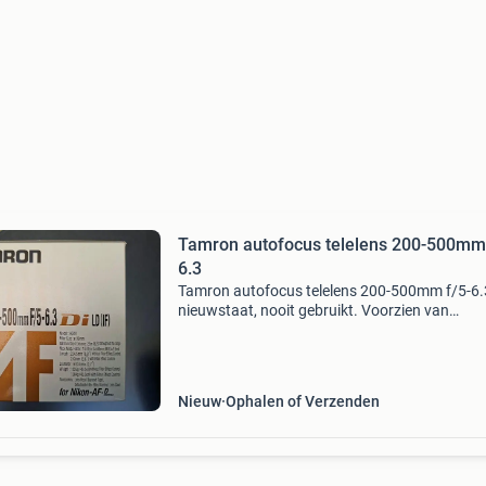
Tamron autofocus telelens 200-500mm
6.3
Tamron autofocus telelens 200-500mm f/5-6.
nieuwstaat, nooit gebruikt. Voorzien van
statiefhouder, opbergtas, hoya uv-filter, zonn
lenskap/dop. Nieuwprijs lens €699,= en filter 
Nieuw
Ophalen of Verzenden