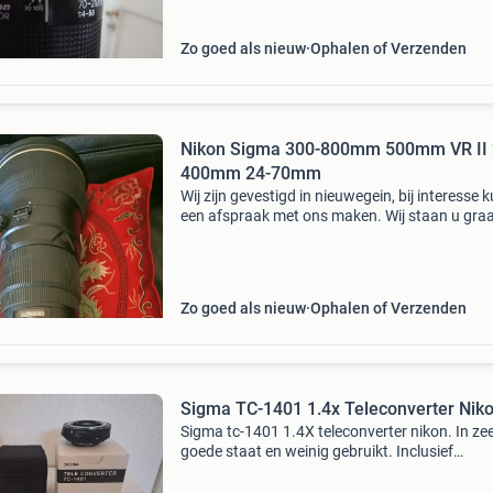
body&am
Zo goed als nieuw
Ophalen of Verzenden
Nikon Sigma 300-800mm 500mm VR II 
400mm 24-70mm
Wij zijn gevestigd in nieuwegein, bij interesse 
een afspraak met ons maken. Wij staan u graa
woord als u serieus geïntereseerd bent en
overweegt om tot koop over te gaan - 06 14 3
30. Z
Zo goed als nieuw
Ophalen of Verzenden
Sigma TC-1401 1.4x Teleconverter Nik
Sigma tc-1401 1.4X teleconverter nikon. In ze
goede staat en weinig gebruikt. Inclusief
beschemende hoes, nikon f-mount. Geschikt 
o.a. De volgende lenzen: sigma 120-300mm f/