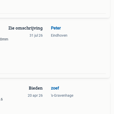
Zie omschrijving
Peter
31 jul 26
Eindhoven
200mm
Bieden
zoef
20 apr 26
's-Gravenhage
.6
s dat
p