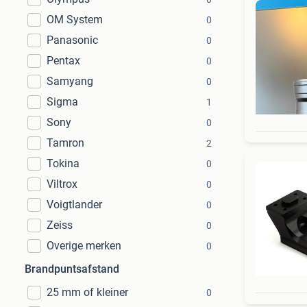
OM System
0
Panasonic
0
Pentax
0
Samyang
0
Sigma
1
Sony
0
Tamron
2
Tokina
0
Viltrox
0
Voigtlander
0
Zeiss
0
Overige merken
0
Brandpuntsafstand
25 mm of kleiner
0