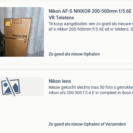
Nikon AF-S NIKKOR 200-500mm f/5.6E
VR Telelens
Te koop aangeboden: een zo goed als nieuwe 
af-s nikkor 200-500mm f/5.6E ed vr telelens. 
lens is ideaal voor natuur- en sportfotografie,
dankzij het veelzijdige zoombereik en de
ingebouwde v
Zo goed als nieuw
Ophalen
Nikon lens
Nieuw gekocht slechts max 50 foto s getrokk
nikon afs 200-500 f 5.6 E vr compleet in doos
zonnekap en b&w uv filter twv 90€ en
eenpootstatief twv 69€ en regenhoes twv 35€
same
Zo goed als nieuw
Ophalen of Verzenden