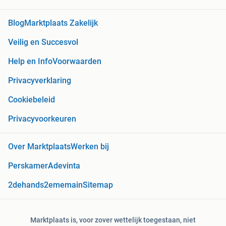
Blog
Marktplaats Zakelijk
Veilig en Succesvol
Help en Info
Voorwaarden
Privacyverklaring
Cookiebeleid
Privacyvoorkeuren
Over Marktplaats
Werken bij
Perskamer
Adevinta
2dehands
2ememain
Sitemap
Marktplaats is, voor zover wettelijk toegestaan, niet