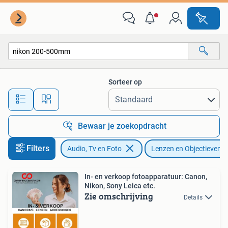
Fotografie | Lenzen en Objectieven
Sorteer op
Alle afstanden…
Bewaar je zoekopdracht
Filters
Audio, Tv en Foto
Lenzen en Objectieven
In- en verkoop fotoapparatuur: Canon,
Nikon, Sony Leica etc.
Zie omschrijving
Details