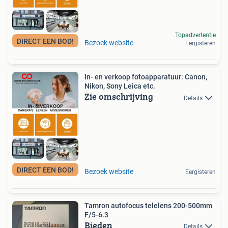
Topadvertentie
DIRECT EEN BOD!
Bezoek website
Eergisteren
In- en verkoop fotoapparatuur: Canon,
Nikon, Sony Leica etc.
Zie omschrijving
Details
DIRECT EEN BOD!
Bezoek website
Eergisteren
Tamron autofocus telelens 200-500mm
F/5-6.3
Bieden
Details