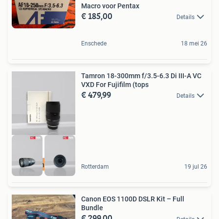
Macro voor Pentax
€ 185,00
Details
Enschede
18 mei 26
Tamron 18-300mm f/3.5-6.3 Di III-A VC
VXD For Fujifilm (tops
€ 479,99
Details
Check onze webshop
Rotterdam
19 jul 26
Canon EOS 1100D DSLR Kit – Full
Bundle
€ 299,00