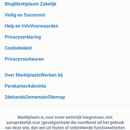
Blog
Marktplaats Zakelijk
Veilig en Succesvol
Help en Info
Voorwaarden
Privacyverklaring
Cookiebeleid
Privacyvoorkeuren
Over Marktplaats
Werken bij
Perskamer
Adevinta
2dehands
2ememain
Sitemap
Marktplaats is, voor zover wettelijk toegestaan, niet
aansprakelijk voor (gevolg)schade die voortkomt uit het gebruik
van deze site, dan wel uit fouten of ontbrekende functionaliteiten