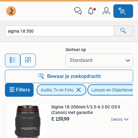
Fotografie | Lenzen en Objectieven
Sorteer op
Alle afstanden…
Bewaar je zoekopdracht
Filters
Audio, Tv en Foto
Lenzen en Objectieven
Sigma 18-200mm f/3.5-6.3 DC OS II
(Canon) met garantie
€ 159,99
Details