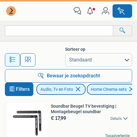
Home Cinema-sets
Sorteer op
Alle afstanden…
Bewaar je zoekopdracht
Filters
Audio, Tv en Foto
Home Cinema-sets
Soundbar Beugel TV bevestiging |
Montagebeugel soundbar
€ 17,99
Details
Topadvertentie