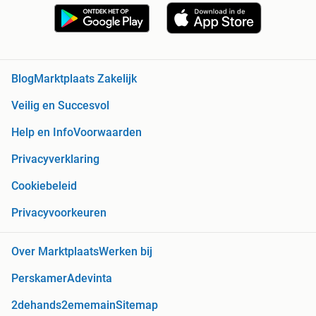
Blog
Marktplaats Zakelijk
Veilig en Succesvol
Help en Info
Voorwaarden
Privacyverklaring
Cookiebeleid
Privacyvoorkeuren
Over Marktplaats
Werken bij
Perskamer
Adevinta
2dehands
2ememain
Sitemap