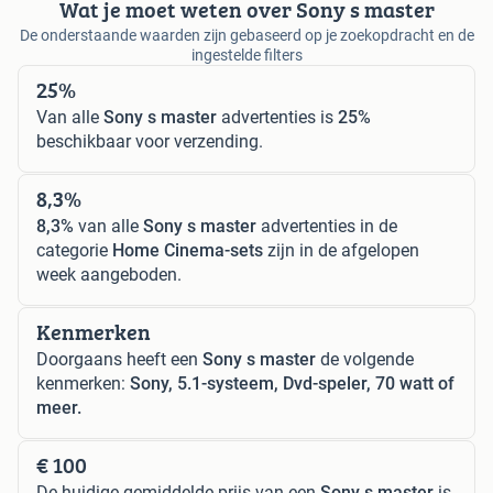
Wat je moet weten over Sony s master
De onderstaande waarden zijn gebaseerd op je zoekopdracht en de
ingestelde filters
25%
Van alle
Sony s master
advertenties is
25%
beschikbaar voor verzending.
8,3%
8,3%
van alle
Sony s master
advertenties in de
categorie
Home Cinema-sets
zijn in de afgelopen
week aangeboden.
Kenmerken
Doorgaans heeft een
Sony s master
de volgende
kenmerken:
Sony, 5.1-systeem, Dvd-speler, 70 watt of
meer.
€ 100
De huidige gemiddelde prijs van een
Sony s master
is