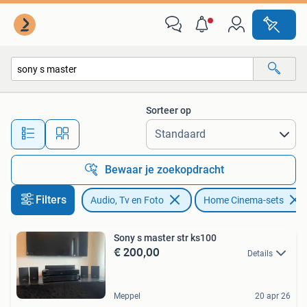
Home Cinema-sets
Sorteer op
Alle afstanden…
Bewaar je zoekopdracht
Filters
Audio, Tv en Foto
Home Cinema-sets
Sony s master str ks100
€ 200,00
Details
Meppel
20 apr 26