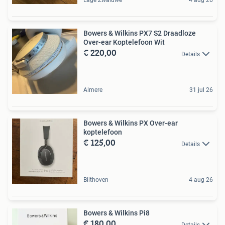
Lage Zwaluwe
4 aug 26
Bowers & Wilkins PX7 S2 Draadloze
Over-ear Koptelefoon Wit
€ 220,00
Details
Almere
31 jul 26
Bowers & Wilkins PX Over-ear
koptelefoon
€ 125,00
Details
Bilthoven
4 aug 26
Bowers & Wilkins Pi8
€ 180,00
Details