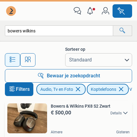
Koptelefoons
Sorteer op
Alle afstanden…
Bewaar je zoekopdracht
Filters
Audio, Tv en Foto
Koptelefoons
Verw
Bowers & Wilkins PX8 S2 Zwart
€ 500,00
Details
Almere
Gisteren