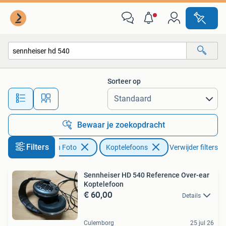
Koptelefoons
Sorteer op
Alle afstanden…
Bewaar je zoekopdracht
Filters
Audio, Tv en Foto
Koptelefoons
Verwijder filters
Sennheiser HD 540 Reference Over-ear
Koptelefoon
€ 60,00
Details
Culemborg
25 jul 26