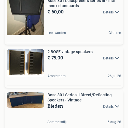
Bose 301 Luidsprekers series III - incl
innox standaards
€ 60,00
Details
Leeuwarden
Gisteren
2 BOSE vintage speakers
€ 75,00
Details
Amsterdam
26 jul 26
Bose 301 Series II Direct/Reflecting
Speakers - Vintage
Bieden
Details
Sommelsdijk
5 aug 26