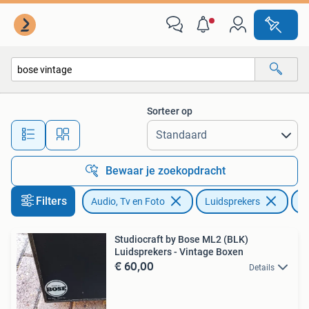
Luidsprekers
Sorteer op
Alle afstanden…
Bewaar je zoekopdracht
Filters
Audio, Tv en Foto
Luidsprekers
B
Studiocraft by Bose ML2 (BLK)
Luidsprekers - Vintage Boxen
€ 60,00
Details