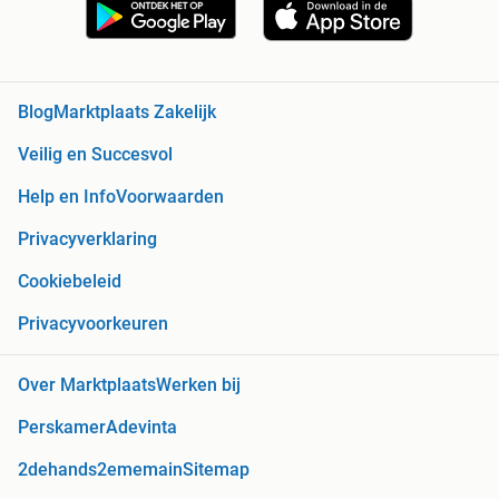
Blog
Marktplaats Zakelijk
Veilig en Succesvol
Help en Info
Voorwaarden
Privacyverklaring
Cookiebeleid
Privacyvoorkeuren
Over Marktplaats
Werken bij
Perskamer
Adevinta
2dehands
2ememain
Sitemap