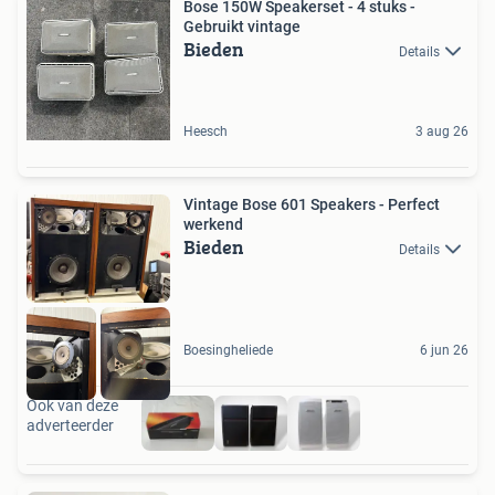
Bose 150W Speakerset - 4 stuks -
Gebruikt vintage
Bieden
Details
Heesch
3 aug 26
Vintage Bose 601 Speakers - Perfect
werkend
Bieden
Details
Boesingheliede
6 jun 26
Ook van deze
adverteerder