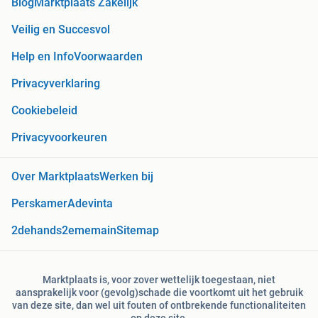
Blog
Marktplaats Zakelijk
Veilig en Succesvol
Help en Info
Voorwaarden
Privacyverklaring
Cookiebeleid
Privacyvoorkeuren
Over Marktplaats
Werken bij
Perskamer
Adevinta
2dehands
2ememain
Sitemap
Marktplaats is, voor zover wettelijk toegestaan, niet
aansprakelijk voor (gevolg)schade die voortkomt uit het gebruik
van deze site, dan wel uit fouten of ontbrekende functionaliteiten