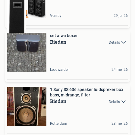
ZOMERACTIE- 40%
Venray
29 jul 26
set aiwa boxen
Bieden
Details
Leeuwarden
24 mei 26
1 Sony SS 636 speaker luidspreker box
bass, midrange, filter
Bieden
Details
Rotterdam
23 mei 26