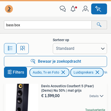
Luidsprekers
Sorteer op
Alle afstanden…
Bewaar je zoekopdracht
Filters
Audio, Tv en Foto
Luidsprekers
Verw
Davis Acoustics Courbert 5 (Paar)
(Demo) Nu 50% | mat grijs
€ 1.599,00
Details
Topadvertentie