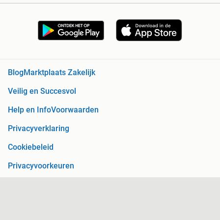
Blog
Marktplaats Zakelijk
Veilig en Succesvol
Help en Info
Voorwaarden
Privacyverklaring
Cookiebeleid
Privacyvoorkeuren
Over Marktplaats
Werken bij
Perskamer
Adevinta