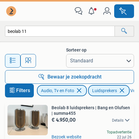
Luidsprekers
Sorteer op
Alle afstanden…
Bewaar je zoekopdracht
Filters
Audio, Tv en Foto
Luidsprekers
Verw
Beolab 8 luidsprekers | Bang en Olufsen
| summa455
€ 4.950,00
Details
Topadvertentie
Bezoek website
22 jul 26