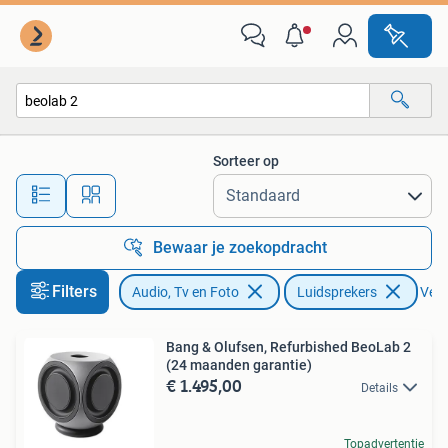
Luidsprekers
Sorteer op
Alle afstanden…
Bewaar je zoekopdracht
Filters
Audio, Tv en Foto
Luidsprekers
Verw
Bang & Olufsen, Refurbished BeoLab 2
(24 maanden garantie)
€ 1.495,00
Details
Topadvertentie