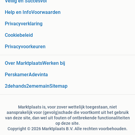
Veilig en Succesvol
Help en Info
Voorwaarden
Privacyverklaring
Cookiebeleid
Privacyvoorkeuren
Over Marktplaats
Werken bij
Perskamer
Adevinta
2dehands
2ememain
Sitemap
Marktplaats is, voor zover wettelijk toegestaan, niet
aansprakelijk voor (gevolg)schade die voortkomt uit het gebruik
van deze site, dan wel uit fouten of ontbrekende functionaliteiten
op deze site.
Copyright © 2026 Marktplaats B.V. Alle rechten voorbehouden.