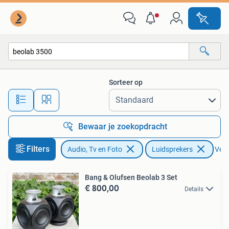
Luidsprekers
Sorteer op
Alle afstanden…
Bewaar je zoekopdracht
Filters
Audio, Tv en Foto
Luidsprekers
Verw
Bang & Olufsen Beolab 3 Set
€ 800,00
Details