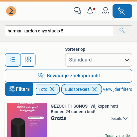
Luidsprekers
Sorteer op
Alle afstanden…
Bewaar je zoekopdracht
Filters
Audio, Tv en Foto
Luidsprekers
Verwijder filters
GEZOCHT | SONOS | Wij kopen het!
Binnen 24 uur een bod!
Gratis
Details
Topadvertentie