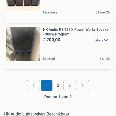
Maassluis
21 mei 26
HK Audio RS 152 X Power Works Speaker
- 300W Program
€ 200,00
Details
Montfort
9 jul 26
1
2
3
Pagina 1 van 3
HK Audio Luidsprekers Beschikbaar