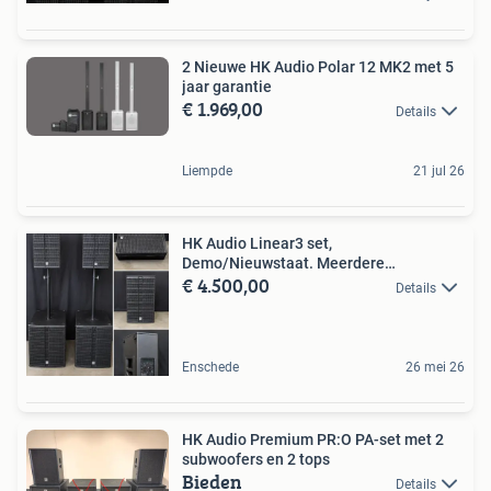
2 Nieuwe HK Audio Polar 12 MK2 met 5
jaar garantie
€ 1.969,00
Details
Liempde
21 jul 26
HK Audio Linear3 set,
Demo/Nieuwstaat. Meerdere
€ 4.500,00
beschikbaar
Details
Enschede
26 mei 26
HK Audio Premium PR:O PA-set met 2
subwoofers en 2 tops
Bieden
Details