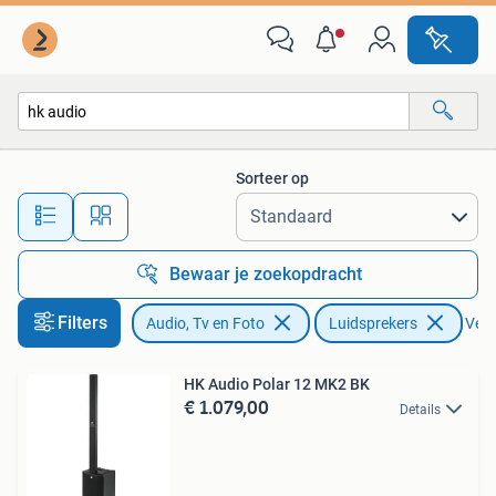
Luidsprekers
Sorteer op
Alle afstanden…
Bewaar je zoekopdracht
Filters
Audio, Tv en Foto
Luidsprekers
Verw
HK Audio Polar 12 MK2 BK
€ 1.079,00
Details