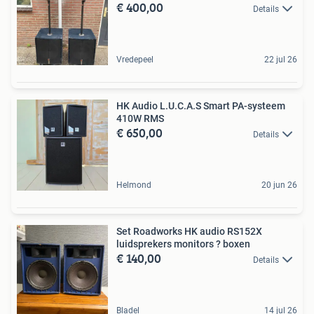
€ 400,00
Details
Vredepeel
22 jul 26
HK Audio L.U.C.A.S Smart PA-systeem
410W RMS
€ 650,00
Details
Helmond
20 jun 26
Set Roadworks HK audio RS152X
luidsprekers monitors ? boxen
€ 140,00
Details
Bladel
14 jul 26