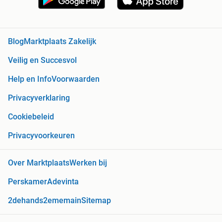
Blog
Marktplaats Zakelijk
Veilig en Succesvol
Help en Info
Voorwaarden
Privacyverklaring
Cookiebeleid
Privacyvoorkeuren
Over Marktplaats
Werken bij
Perskamer
Adevinta
2dehands
2ememain
Sitemap