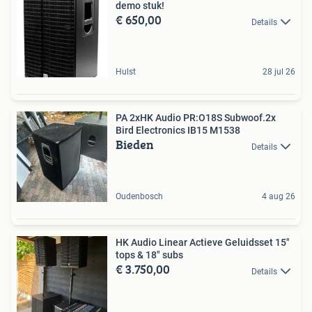
demo stuk!
€ 650,00
Details
Hulst
28 jul 26
PA 2xHK Audio PR:O18S Subwoof.2x
Bird Electronics IB15 M1538
Bieden
Details
Oudenbosch
4 aug 26
HK Audio Linear Actieve Geluidsset 15"
tops & 18" subs
€ 3.750,00
Details