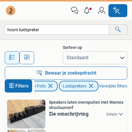
Luidsprekers
Sorteer op
Alle afstanden…
Bewaar je zoekopdracht
Filters
Audio, Tv en Foto
Luidsprekers
Verwijder filters
Speakers laten overspuiten met Warnex
structuurverf
Zie omschrijving
Details