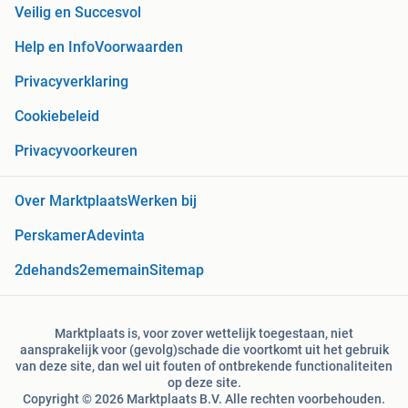
Veilig en Succesvol
Help en Info
Voorwaarden
Privacyverklaring
Cookiebeleid
Privacyvoorkeuren
Over Marktplaats
Werken bij
Perskamer
Adevinta
2dehands
2ememain
Sitemap
Marktplaats is, voor zover wettelijk toegestaan, niet
aansprakelijk voor (gevolg)schade die voortkomt uit het gebruik
van deze site, dan wel uit fouten of ontbrekende functionaliteiten
op deze site.
Copyright © 2026 Marktplaats B.V. Alle rechten voorbehouden.