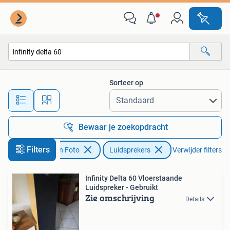
Luidsprekers
Sorteer op
Alle afstanden…
Bewaar je zoekopdracht
Filters
Audio, Tv en Foto
Luidsprekers
Verwijder filters
Infinity Delta 60 Vloerstaande
Luidspreker - Gebruikt
Zie omschrijving
Details