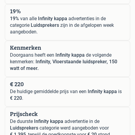
19%
19%
van alle
Infinity kappa
advertenties in de
categorie
Luidsprekers
zijn in de afgelopen week
aangeboden.
Kenmerken
Doorgaans heeft een
Infinity kappa
de volgende
kenmerken:
Infinity, Vloerstaande luidspreker, 150
watt of meer.
€ 220
De huidige gemiddelde prijs van een
Infinity kappa
is
€ 220
.
Prijscheck
De duurste
Infinity kappa
advertentie in de
Luidsprekers
categorie werd aangeboden voor
€ 1.395
, terwijl de goedkoopste voor
€ 20
stond.