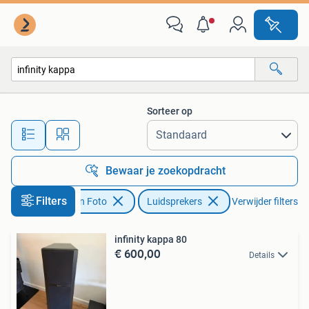
Luidsprekers
Sorteer op
Alle afstanden…
Bewaar je zoekopdracht
Filters
Audio, Tv en Foto
Luidsprekers
Verwijder filters
infinity kappa 80
€ 600,00
Details