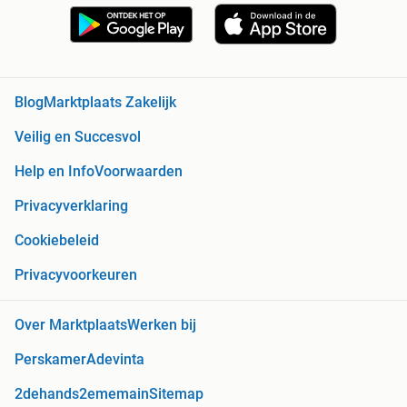
Blog
Marktplaats Zakelijk
Veilig en Succesvol
Help en Info
Voorwaarden
Privacyverklaring
Cookiebeleid
Privacyvoorkeuren
Over Marktplaats
Werken bij
Perskamer
Adevinta
2dehands
2ememain
Sitemap