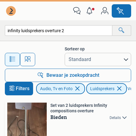
Luidsprekers
Sorteer op
Alle afstanden…
Bewaar je zoekopdracht
Filters
Audio, Tv en Foto
Luidsprekers
Verw
Set van 2 luidsprekers Infinity
compositions overture
Bieden
Details