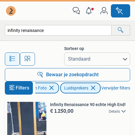
Luidsprekers
Sorteer op
Alle afstanden…
Bewaar je zoekopdracht
Filters
Audio, Tv en Foto
Luidsprekers
Verwijder filters
Infinity Renaissance 90 echte High End!
€ 1.250,00
Details