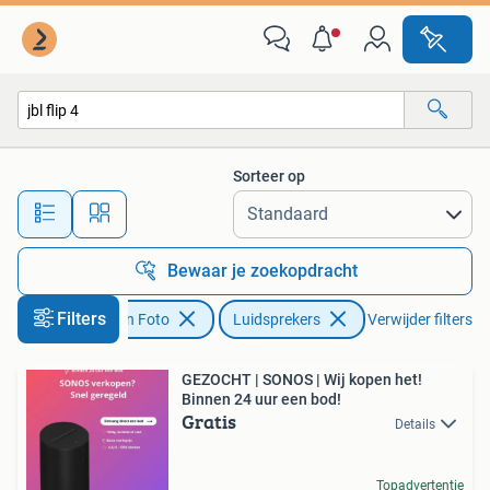
Luidsprekers
Sorteer op
Alle afstanden…
Bewaar je zoekopdracht
Filters
Audio, Tv en Foto
Luidsprekers
Verwijder filters
GEZOCHT | SONOS | Wij kopen het!
Binnen 24 uur een bod!
Gratis
Details
Topadvertentie