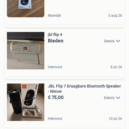
Moerdijk
3 aug 26
jbl flip 4
Bieden
Details
Helmond
8 jul 26
JBL Flip 7 Draagbare Bluetooth Speaker
- Nieuw
€ 75,00
Details
Helmond
10 jul 26