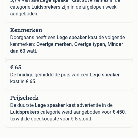
3,7%
van alle
Lege speaker kast
advertenties in de
categorie
Luidsprekers
zijn in de afgelopen week
aangeboden.
Kenmerken
Doorgaans heeft een
Lege speaker kast
de volgende
kenmerken:
Overige merken, Overige typen, Minder
dan 60 watt.
€ 65
De huidige gemiddelde prijs van een
Lege speaker
kast
is
€ 65
.
Prijscheck
De duurste
Lege speaker kast
advertentie in de
Luidsprekers
categorie werd aangeboden voor
€ 450
,
terwijl de goedkoopste voor
€ 5
stond.