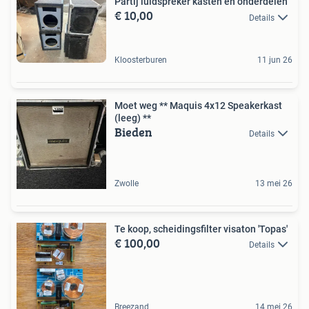
Partij luidspreker kasten en onderdelen
€ 10,00
Details
Kloosterburen
11 jun 26
Moet weg ** Maquis 4x12 Speakerkast
(leeg) **
Bieden
Details
Zwolle
13 mei 26
Te koop, scheidingsfilter visaton 'Topas'
€ 100,00
Details
Breezand
14 mei 26