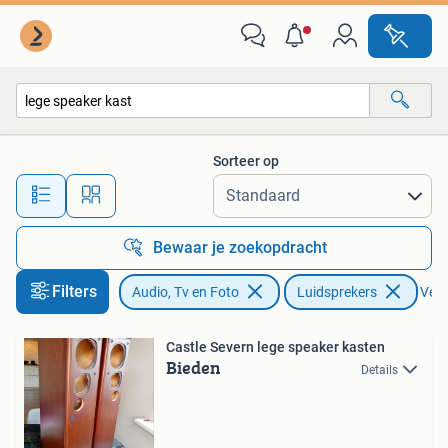
Luidsprekers
Sorteer op
Alle afstanden…
Bewaar je zoekopdracht
Filters
Audio, Tv en Foto
Luidsprekers
Verw
Castle Severn lege speaker kasten
Bieden
Details