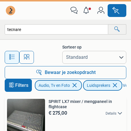
Luidsprekers
Sorteer op
Alle afstanden…
Bewaar je zoekopdracht
Filters
Audio, Tv en Foto
Luidsprekers
Verw
SPIRIT LX7 mixer / mengpaneel in
flightcase
€ 275,00
Details