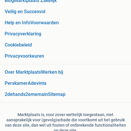
Blog
Marktplaats Zakelijk
Veilig en Succesvol
Help en Info
Voorwaarden
Privacyverklaring
Cookiebeleid
Privacyvoorkeuren
Over Marktplaats
Werken bij
Perskamer
Adevinta
2dehands
2ememain
Sitemap
Marktplaats is, voor zover wettelijk toegestaan, niet
aansprakelijk voor (gevolg)schade die voortkomt uit het gebruik
van deze site, dan wel uit fouten of ontbrekende functionaliteiten
op deze site.