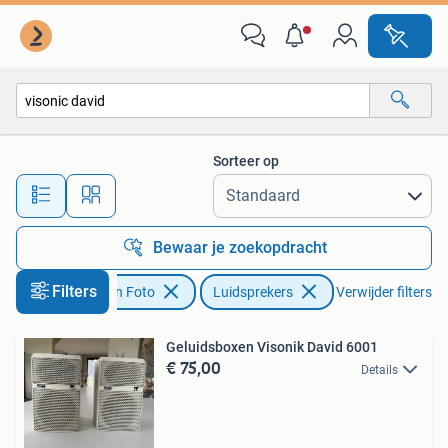
Luidsprekers
Sorteer op
Alle afstanden…
Bewaar je zoekopdracht
Filters
Audio, Tv en Foto
Luidsprekers
Verwijder filters
Geluidsboxen Visonik David 6001
€ 75,00
Details