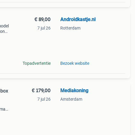
€ 89,00
Androidkastje.nl
model
7 jul 26
Rotterdam
xon
aat
va
Topadvertentie
Bezoek website
€ 179,00
Mediakoning
 box
7 jul 26
Amsterdam
o max
 is