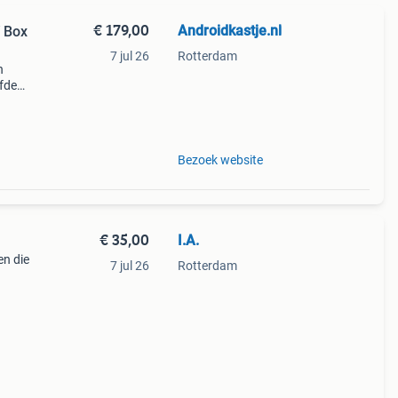
€ 179,00
Androidkastje.nl
 Box
7 jul 26
Rotterdam
n
lfde
z11
schikb
Bezoek website
€ 35,00
I.A.
en die
7 jul 26
Rotterdam