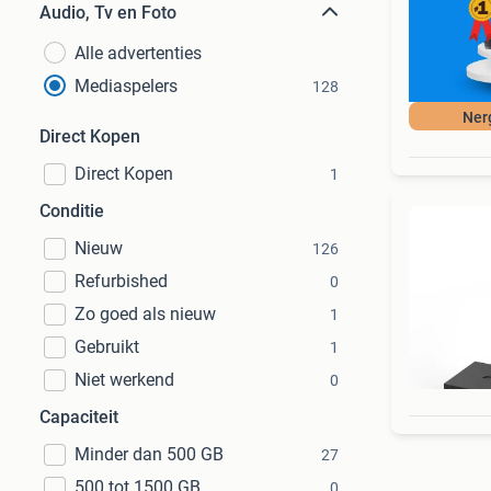
Audio, Tv en Foto
Alle advertenties
Mediaspelers
128
Ner
Direct Kopen
Direct Kopen
1
Conditie
Nieuw
126
Refurbished
0
Zo goed als nieuw
1
Gebruikt
1
Niet werkend
0
Capaciteit
Minder dan 500 GB
27
500 tot 1500 GB
0