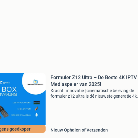
Formuler Z12 Ultra – De Beste 4K IPTV
Mediaspeler van 2025!
Kracht | innovatie | cinematische beleving de
formuler z12 ultra is dé nieuwste generatie 4k
android 12 mediaspeler – ontworpen voor snel
kwaliteit en ultiem gebruiksgemak. Met wi-fi 6e
128gb op
gens goedkoper
Nieuw
Ophalen of Verzenden