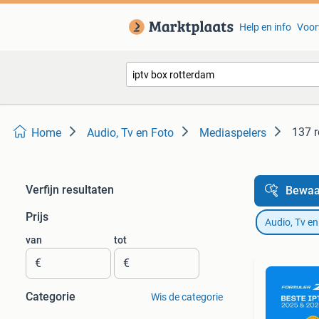
Help en info
Voor
137 r
Home
Audio, Tv en Foto
Mediaspelers
Verfijn resultaten
Bewaa
Prijs
Audio, Tv en
van
tot
€
€
Categorie
Wis de categorie