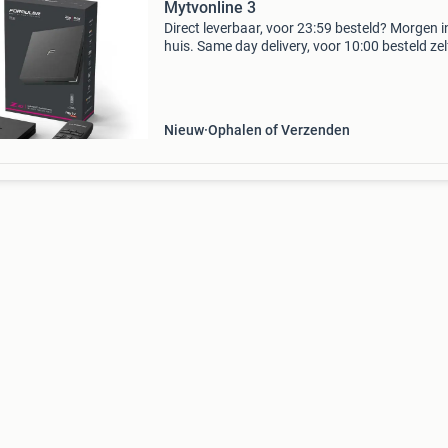
Mytvonline 3
Direct leverbaar, voor 23:59 besteld? Morgen i
huis. Same day delivery, voor 10:00 besteld ze
dag in huis! Let op, formuler heeft meerdere z1
z11 modellen uitgebracht formuler z10 | z11 r
Nieuw
Ophalen of Verzenden