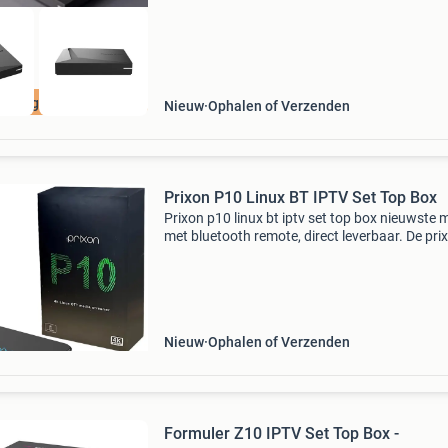
gens goedkoper
Nieuw
Ophalen of Verzenden
Prixon P10 Linux BT IPTV Set Top Box
Prixon p10 linux bt iptv set top box nieuwste 
met bluetooth remote, direct leverbaar. De pri
p10 iptv box is een krachtig multimedia-appar
dat ontworpen is voor een uitzonderlijke kijker
Nieuw
Ophalen of Verzenden
Formuler Z10 IPTV Set Top Box -