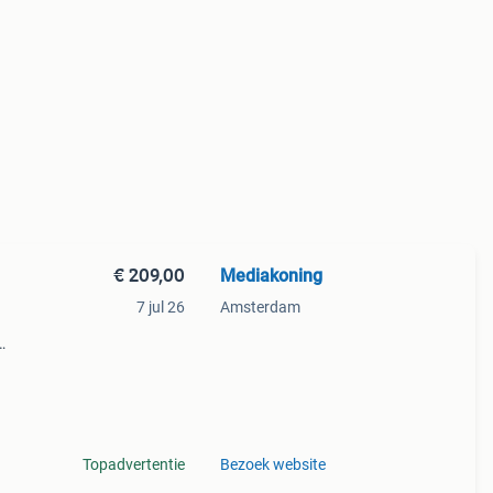
€ 209,00
Mediakoning
7 jul 26
Amsterdam
heid,
,
Topadvertentie
Bezoek website