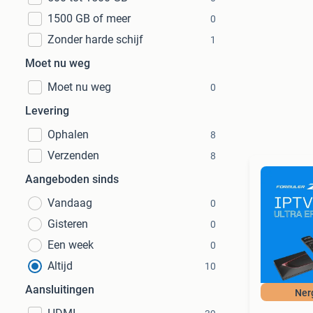
1500 GB of meer
0
Zonder harde schijf
1
Moet nu weg
Moet nu weg
0
Levering
Ophalen
8
Verzenden
8
Aangeboden sinds
Vandaag
0
Gisteren
0
Een week
0
Altijd
10
Aansluitingen
Ner