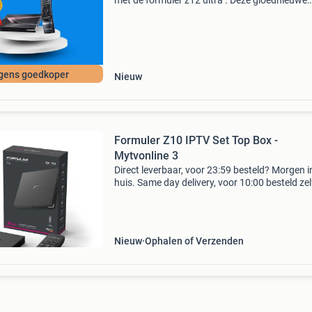
met de formuler z12 ultra . Deze gloednieuwe
mediaspeler combineert kracht, innovatie en
eenvoud in één stijlvol apparaat. Met android 1
128gb
gens goedkoper
Nieuw
Formuler Z10 IPTV Set Top Box -
Mytvonline 3
Direct leverbaar, voor 23:59 besteld? Morgen i
huis. Same day delivery, voor 10:00 besteld ze
dag in huis! Let op, formuler heeft meerdere z1
z11 modellen uitgebracht formuler z10 | z11 r
Nieuw
Ophalen of Verzenden