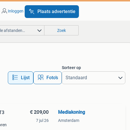
Inloggen
Plaats advertentie
lle afstanden…
Zoek
Sorteer op
Lijst
Foto’s
€ 209,00
Mediakoning
T3
7 jul 26
Amsterdam
oren