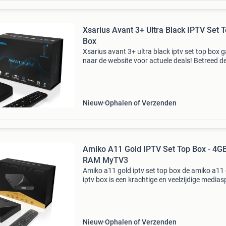
Xsarius Avant 3+ Ultra Black IPTV Set 
Box
Xsarius avant 3+ ultra black iptv set top box g
naar de website voor actuele deals! Betreed d
wereld van verbluffende beeldkwaliteit met de
xsarius avant 3+ ultra black mediastreamer. E
elk fra
Nieuw
Ophalen of Verzenden
Amiko A11 Gold IPTV Set Top Box - 4G
RAM MyTV3
Amiko a11 gold iptv set top box de amiko a11
iptv box is een krachtige en veelzijdige medias
die uw televisie kan omtoveren tot een uitgebr
multimediacentrum. Met zijn indrukwekkende 
Nieuw
Ophalen of Verzenden