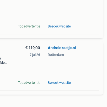
2 ,
Topadvertentie
Bezoek website
€ 119,00
Androidkastje.nl
7 jul 26
Rotterdam
n
lfde
0 |
eeks
Topadvertentie
Bezoek website