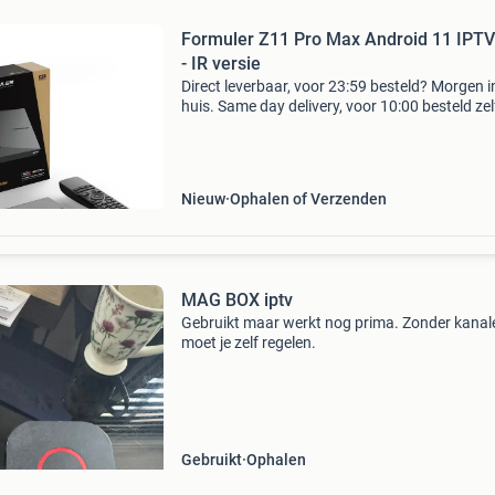
Formuler Z11 Pro Max Android 11 IPTV
- IR versie
Direct leverbaar, voor 23:59 besteld? Morgen i
huis. Same day delivery, voor 10:00 besteld ze
dag in huis! #1 Box op de markt! De formuler 
pro max is zonder twijfel de beste iptv box be
Nieuw
Ophalen of Verzenden
MAG BOX iptv
Gebruikt maar werkt nog prima. Zonder kanal
moet je zelf regelen.
Gebruikt
Ophalen