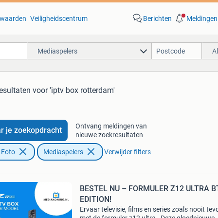
waarden
Veiligheidscentrum
Berichten
Meldingen
Mediaspelers
A
esultaten
voor 'iptv box rotterdam'
Ontvang meldingen van
r je zoekopdracht
nieuwe zoekresultaten
 Foto
Mediaspelers
Verwijder filters
BESTEL NU – FORMULER Z12 ULTRA B
EDITION!
Ervaar televisie, films en series zoals nooit tev