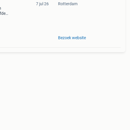
7 jul 26
Rotterdam
n
lfde
0 |
eeks
Bezoek website