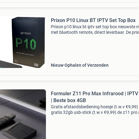
Prixon P10 Linux BT IPTV Set Top Box
Prixon p10 linux bt iptv set top box nieuwste 
met bluetooth remote, direct leverbaar. De pri
p10 iptv box is een krachtig multimedia-appar
dat ontworpen is voor een uitzonderlijke kijker
Nieuw
Ophalen of Verzenden
Formuler Z11 Pro Max Infrarood | IPTV
| Beste box 4GB
Gratis afstandsbediening hoesje (t.w.v €9,99)
gratis 32gb usb-stick (t.w.v €9,99) de z11 pr
is het vlaggenschip van formuler de ontvanger
als eerst uitgerust met een 4gb ram ddr4 wer