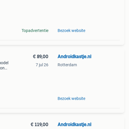
Topadvertentie
Bezoek website
€ 89,00
Androidkastje.nl
model
7 jul 26
Rotterdam
xon
aat
va
Bezoek website
€ 119,00
Androidkastje.nl