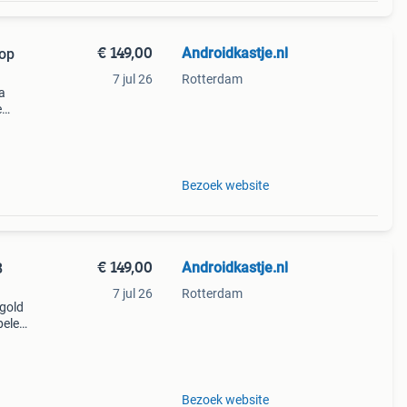
€ 149,00
Androidkastje.nl
Top
7 jul 26
Rotterdam
a
e
rvaar
Bezoek website
€ 149,00
Androidkastje.nl
B
7 jul 26
Rotterdam
 gold
peler
eid
pres
Bezoek website