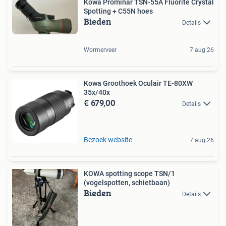
Kowa Prominar TSN-55A Fluorite Crystal
Spotting + C55N hoes
Bieden
Details
Wormerveer
7 aug 26
Kowa Groothoek Oculair TE-80XW
35x/40x
€ 679,00
Details
Bezoek website
7 aug 26
KOWA spotting scope TSN/1
(vogelspotten, schietbaan)
Bieden
Details