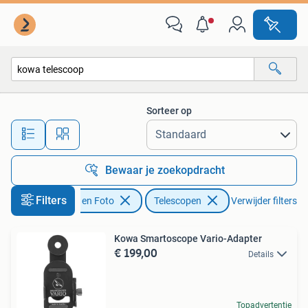
Optische apparatuur | Telescopen
Sorteer op
Alle afstanden…
Bewaar je zoekopdracht
Filters
Audio, Tv en Foto
Telescopen
Verwijder filters
Kowa Smartoscope Vario-Adapter
€ 199,00
Details
Topadvertentie