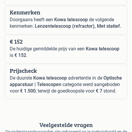
Kenmerken
Doorgaans heeft een
Kowa telescoop
de volgende
kenmerken:
Lenzentelescoop (refractor), Met statief.
€ 152
De huidige gemiddelde prijs van een
Kowa telescoop
is
€ 152
.
Prijscheck
De duurste
Kowa telescoop
advertentie in de
Optische
apparatuur | Telescopen
categorie werd aangeboden
voor
€ 1.500
, terwijl de goedkoopste voor
€ 7
stond.
Veelgestelde vragen
De onderstaande waarden zijn gebaseerd op je zoekopdracht en de