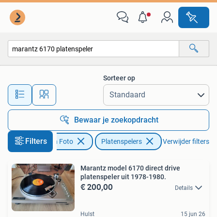
Platenspelers
Sorteer op
Alle afstanden…
Bewaar je zoekopdracht
Filters
Audio, Tv en Foto
Platenspelers
Verwijder filters
Marantz model 6170 direct drive
platenspeler uit 1978-1980.
€ 200,00
Details
Hulst
15 jun 26