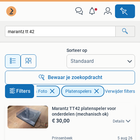
Platenspelers
Sorteer op
Alle afstanden…
Bewaar je zoekopdracht
Filters
Audio, Tv en Foto
Platenspelers
Verwijder filters
Marantz TT42 platenspeler voor
onderdelen (mechanisch ok)
€ 30,00
Details
Prinsenbeek
5 aug 26