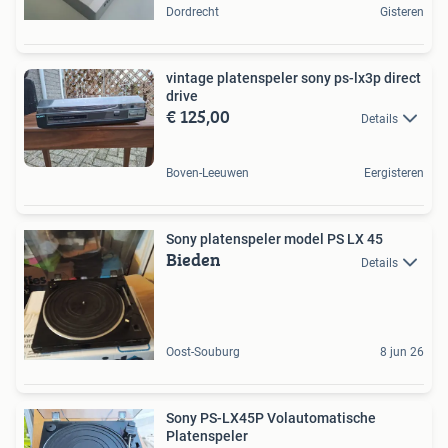
Dordrecht
Gisteren
vintage platenspeler sony ps-lx3p direct
drive
€ 125,00
Details
Boven-Leeuwen
Eergisteren
Sony platenspeler model PS LX 45
Bieden
Details
Oost-Souburg
8 jun 26
Sony PS-LX45P Volautomatische
Platenspeler