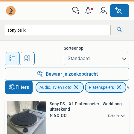
Platenspelers
Sorteer op
Alle afstanden…
Bewaar je zoekopdracht
Filters
Audio, Tv en Foto
Platenspelers
Verw
Sony PS-LX1 Platenspeler - Werkt nog
uitstekend
€ 50,00
Details