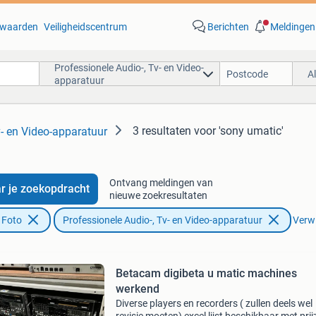
waarden
Veiligheidscentrum
Berichten
Meldingen
Professionele Audio-, Tv- en Video-
A
apparatuur
3 resultaten
voor 'sony umatic'
v- en Video-apparatuur
Ontvang meldingen van
r je zoekopdracht
nieuwe zoekresultaten
 Foto
Professionele Audio-, Tv- en Video-apparatuur
Verwi
Betacam digibeta u matic machines
werkend
Diverse players en recorders ( zullen deels wel