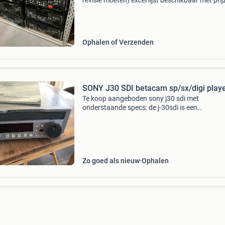
revisie moeten) excel lijst beschikbaar met pri
,types en uren! - Betacam ( tussen 50-150 ps) 
digibeta (125-250 ps) - u matic (100-150 euro)
uma
Ophalen of Verzenden
SONY J30 SDI betacam sp/sx/digi play
Te koop aangeboden sony j30 sdi met
onderstaande specs: de j-30sdi is een
videobandspeler die uitsluitend geschikt is voo
betacam-afgeleide 1/2-inch formaten. Deze
formaten omvatten betacam, bet
Zo goed als nieuw
Ophalen