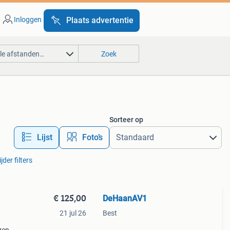
Inloggen
Plaats advertentie
lle afstanden…
Zoek
Sorteer op
Lijst
Foto’s
jder filters
€ 125,00
DeHaanAV1
21 jul 26
Best