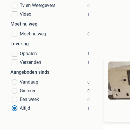
Tv en Weergevers
0
Video
1
Moet nu weg
Moet nu weg
0
Levering
Ophalen
1
Verzenden
1
Aangeboden sinds
Vandaag
0
Gisteren
0
Een week
0
Altijd
1