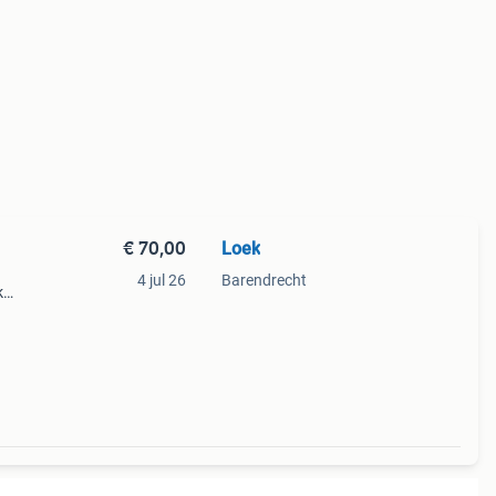
€ 70,00
Loek
4 jul 26
Barendrecht
k
 ik
n