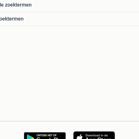
de zoektermen
zoektermen