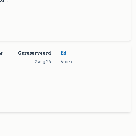
jzen
-
 -
Gereserveerd
Ed
er
2 aug 26
Vuren
r alle