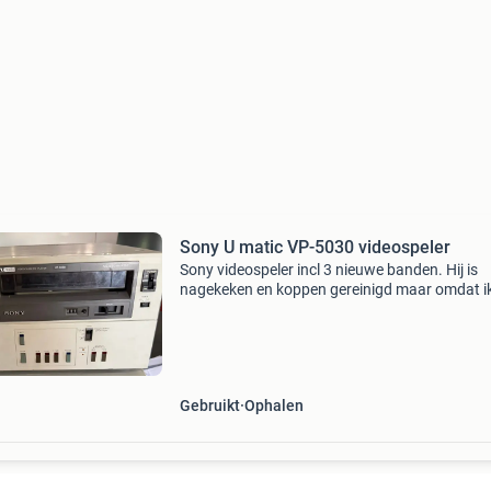
Sony U matic VP-5030 videospeler
Sony videospeler incl 3 nieuwe banden. Hij is
nagekeken en koppen gereinigd maar omdat i
alleen de nieuwe onbespeelde banden heb kan
niet zien of de mooi beeld geeft. Alleen ophale
gezien het gew
Gebruikt
Ophalen